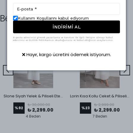
Benzer Ürünler
Kullanım Koşullarını kabul ediyorum
İNDİRİMİ AL
E-posta adresinizi girerek pazarlama ve tanıtım ile ilgili iletişim almayı kabul
edersiniz ve Gizlilik Politikamızı okuduğunuzu ve kabul ettiğinizi onaylarsınız.
❌ Hayır, kargo ücretini ödemek istiyorum.
Slone Siyah Yelek & Piliseli Etek Takım
Lorin Kısa Kollu Ceket & Piliseli Etek Takım Pembe
₺ 30,000.00
₺ 2,999.00
%
92
%
23
₺ 2,299.00
₺ 2,299.00
4 Beden
7 Beden