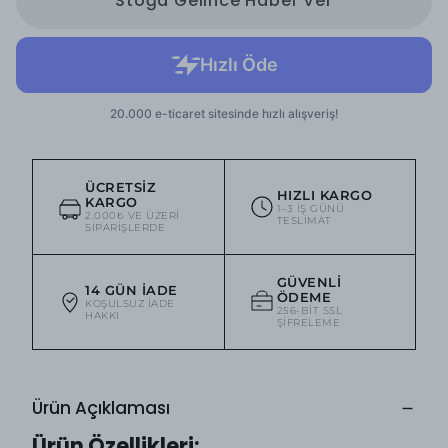
Stoğa Gelince Haber Ver
ÜCRETSIZ
HIZLI KARGO
KARGO
1–3 IŞ GÜNÜ
2.000₺ VE ÜZERI
TESLIMAT
SIPARIŞLERDE
GÜVENLI
14 GÜN İADE
ÖDEME
KOŞULSUZ IADE
256-BIT SSL
HAKKI
ŞIFRELEME
Ürün Açıklaması
Ürün Özellikleri: