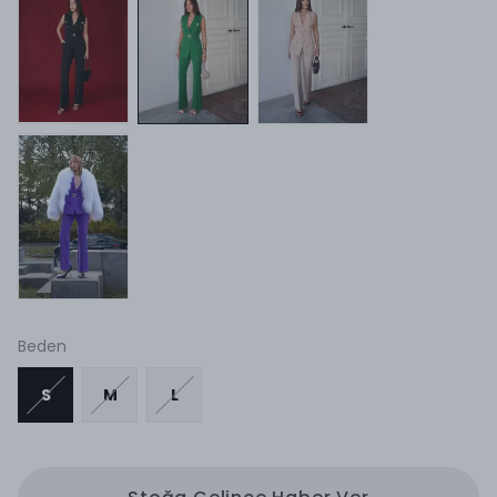
Beden
S
M
L