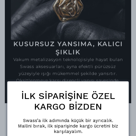
KUSURSUZ YANSIMA, KALICI
ŞIKLIK
Vakum metalizasyon teknolojisiyle hayat bulan
Swass aksesuarları, ayna efektli pürüzsüz
yüzeyiyle ışığı mükemmel şekilde yansıtır.
Oksitlenmeye karşı dirençli yapısı sayesinde,
parlaklığını uzun süreler korur.
İLK SİPARİŞİNE ÖZEL
KARGO BİZDEN
Swass’a ilk adımında küçük bir ayrıcalık.
Mailini bırak, ilk siparişinde kargo ücretini biz
karşılayalım.