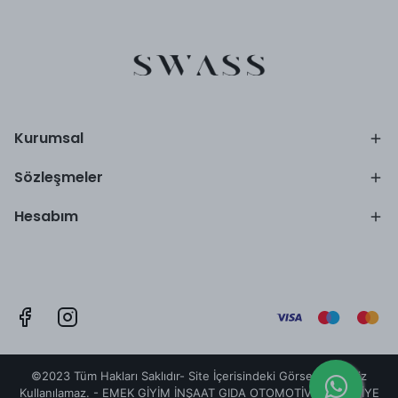
Kurumsal
Sözleşmeler
Hesabım
©2023 Tüm Hakları Saklıdır- Site İçerisindeki Görseller İzinsiz
Kullanılamaz. - EMEK GİYİM İNŞAAT GIDA OTOMOTİV NALBURİYE