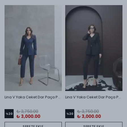
Lina V Yaka Ceket Dar Paça Pantolon Takım Lacivert
Lina V Yaka Ceket Dar Paça Pantolon Takım Siyah
₺ 3,750.00
₺ 3,750.00
%
20
%
20
₺ 3,000.00
₺ 3,000.00
SEPETE EKLE
SEPETE EKLE