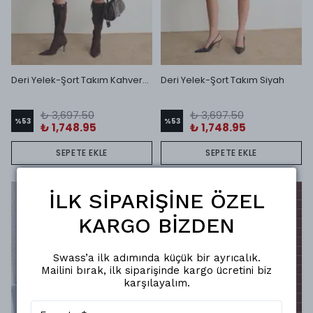
Deri Yelek-Şort Takım Kahverengi
Deri Yelek-Şort Takım Siyah
₺ 3,697.50
₺ 3,697.50
%
53
%
53
₺ 1,748.95
₺ 1,748.95
SEPETE EKLE
SEPETE EKLE
İLK SİPARİŞİNE ÖZEL
KARGO BİZDEN
Swass’a ilk adımında küçük bir ayrıcalık.
Mailini bırak, ilk siparişinde kargo ücretini biz
karşılayalım.