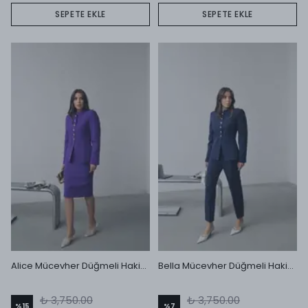
SEPETE EKLE
SEPETE EKLE
Alice Mücevher Düğmeli Hakim Yaka Ceket ve Midi Etek Takım Mor
Bella Mücevher Düğmeli Hakim Yaka Ceket ve Dar Paça Pantolon Takım Lacivert
₺ 3,750.00
₺ 3,750.00
%
15
%
7