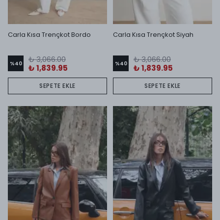
Carla Kısa Trençkot Bordo
Carla Kısa Trençkot Siyah
₺ 3,066.00
₺ 3,066.00
%
40
%
40
₺ 1,839.95
₺ 1,839.95
SEPETE EKLE
SEPETE EKLE