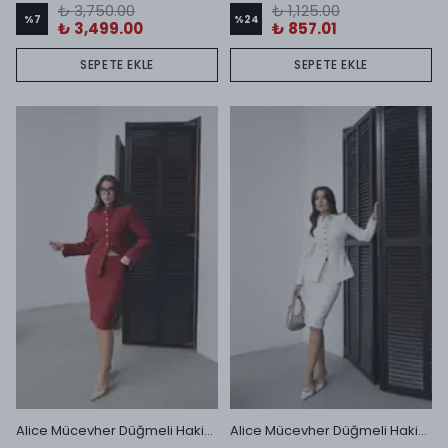
₺ 3,750.00
₺ 1,125.00
%
7
%
24
₺ 3,499.00
₺ 857.01
SEPETE EKLE
SEPETE EKLE
Alice Mücevher Düğmeli Hakim Yaka Ceket ve Midi Etek Takım Bordo
Alice Mücevher Düğmeli Hakim Yaka Ceket ve Midi Etek Takım Ekru