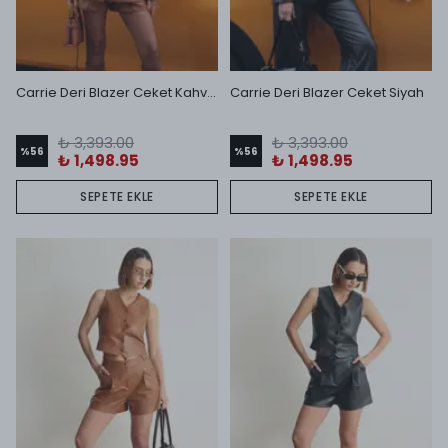
Carrie Deri Blazer Ceket Kahverengi
Carrie Deri Blazer Ceket Siyah
₺ 3,393.00
₺ 3,393.00
%
56
%
56
₺ 1,498.95
₺ 1,498.95
SEPETE EKLE
SEPETE EKLE