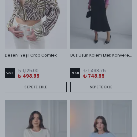
Desenli Yeşil Crop Gömlek
Düz Uzun Kalem Etek Kahverengi
₺ 1,125.00
₺ 1,498.75
%
56
%
50
₺ 498.95
₺ 748.95
SEPETE EKLE
SEPETE EKLE