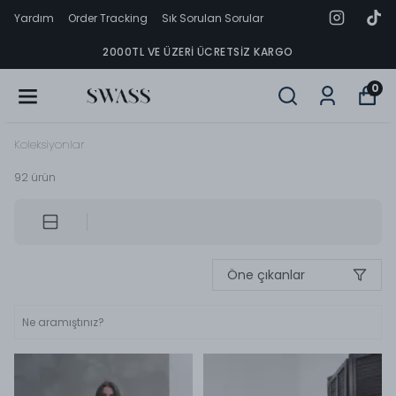
Yardım
Order Tracking
Sık Sorulan Sorular
2000TL VE ÜZERI ÜCRETSIZ KARGO
0
Koleksiyonlar
92
ürün
Öne çıkanlar