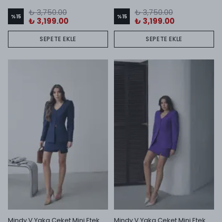
₺ 3,750.00
₺ 3,750.00
%
15
%
15
₺ 3,199.00
₺ 3,199.00
SEPETE EKLE
SEPETE EKLE
Mindy V Yaka Ceket Mini Etek Takım Lacivert
Mindy V Yaka Ceket Mini Etek Takım Mor