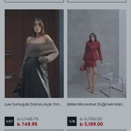
Lue Yumuşak Dokulu Açık Omuzlu Kazak
Millie Mücevher Düğmeli Hakim Yakalı Mini Etek Takım Bordo
₺ 1,748.75
₺ 3,750.00
%
57
%
15
₺ 748.95
₺ 3,199.00