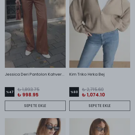
Jessica Deri Pantolon Kahverengi
Kim Triko Hırka Bej
₺ 1,893.75
₺ 2,715.60
%
47
%
60
₺ 998.95
₺ 1,074.10
SEPETE EKLE
SEPETE EKLE