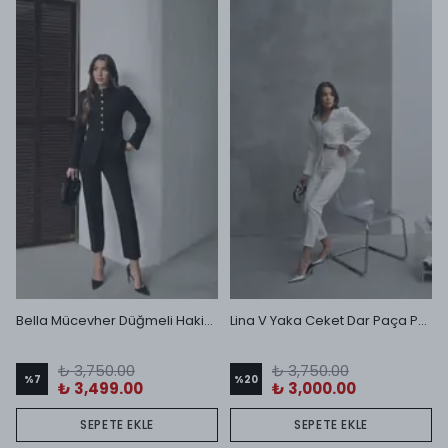
Bella Mücevher Düğmeli Hakim Yaka Ceket ve Dar Paça Pantolon Takım Siyah
Lina V Yaka Ceket Dar Paça Pantolon Takım Ekru
₺ 3,750.00
₺ 3,750.00
%
7
%
20
₺ 3,499.00
₺ 3,000.00
SEPETE EKLE
SEPETE EKLE