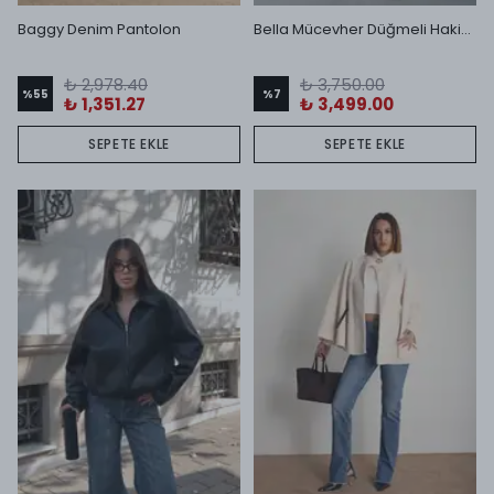
Baggy Denim Pantolon
Bella Mücevher Düğmeli Hakim Yaka Ceket ve Dar Paça Pantolon Takım Mor
₺ 2,978.40
₺ 3,750.00
%
55
%
7
₺ 1,351.27
₺ 3,499.00
SEPETE EKLE
SEPETE EKLE