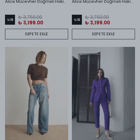
Alice Mücevher Düğmeli Hakim Yaka Ceket ve Midi Etek Takım Lacivert
Alice Mücevher Düğmeli Hakim Yaka Ceket ve Midi Etek Takım Siyah
₺ 3,750.00
₺ 3,750.00
%
15
%
15
₺ 3,199.00
₺ 3,199.00
SEPETE EKLE
SEPETE EKLE