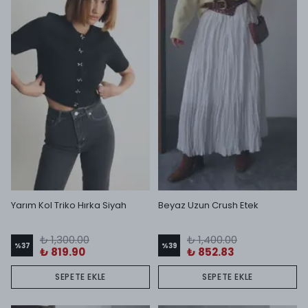
Yarım Kol Triko Hırka Siyah
Beyaz Uzun Crush Etek
₺ 1,300.00
₺ 1,400.00
%
37
%
39
₺ 819.90
₺ 852.83
SEPETE EKLE
SEPETE EKLE