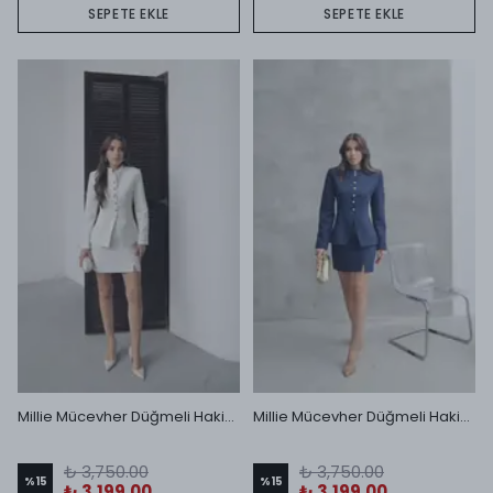
SEPETE EKLE
SEPETE EKLE
Millie Mücevher Düğmeli Hakim Yakalı Mini Etek Takım Ekru
Millie Mücevher Düğmeli Hakim Yakalı Mini Etek Takım Lacivert
₺ 3,750.00
₺ 3,750.00
%
15
%
15
₺ 3,199.00
₺ 3,199.00