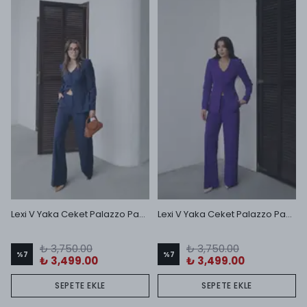
Lexi V Yaka Ceket Palazzo Pantolon Takım Lacivert
Lexi V Yaka Ceket Palazzo Pantolon Takım Mor
₺ 3,750.00
₺ 3,750.00
%
7
%
7
₺ 3,499.00
₺ 3,499.00
SEPETE EKLE
SEPETE EKLE