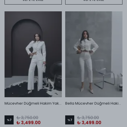
Mücevher Düğmeli Hakim Yaka Ceket Palazzo Pantolon Takım Ekru
Bella Mücevher Düğmeli Hakim Yaka Ceket ve Dar Paça Pantolon Takım Ekru
₺ 3,750.00
₺ 3,750.00
%
7
%
7
₺ 3,499.00
₺ 3,499.00