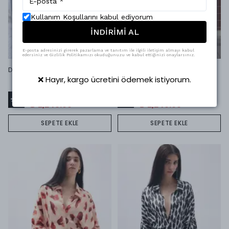
Kullanım Koşullarını kabul ediyorum
İNDİRİMİ AL
E-posta adresinizi girerek pazarlama ve tanıtım ile ilgili iletişim almayı kabul
edersiniz ve Gizlilik Politikamızı okuduğunuzu ve kabul ettiğinizi onaylarsınız.
Deri trençkot Kahverengi
Deri trençkot Siyah
❌ Hayır, kargo ücretini ödemek istiyorum.
₺ 3,915.00
₺ 3,915.00
%
43
%
43
₺ 2,248.95
₺ 2,248.95
SEPETE EKLE
SEPETE EKLE