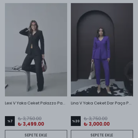
Lexi V Yaka Ceket Palazzo Pantolon Takım Siyah
Lina V Yaka Ceket Dar Paça Pantolon Takım Mor
₺ 3,750.00
₺ 3,750.00
%
7
%
20
₺ 3,499.00
₺ 3,000.00
SEPETE EKLE
SEPETE EKLE