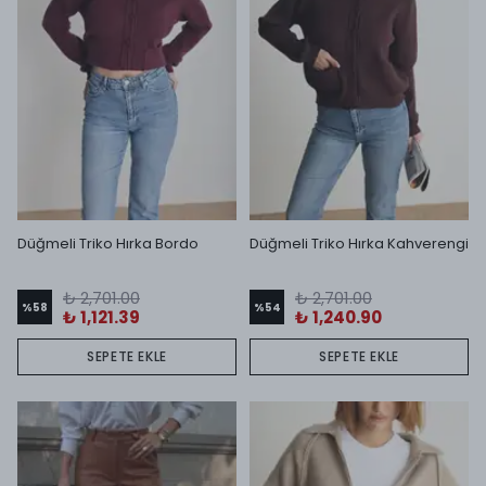
Düğmeli Triko Hırka Bordo
Düğmeli Triko Hırka Kahverengi
₺ 2,701.00
₺ 2,701.00
%
58
%
54
₺ 1,121.39
₺ 1,240.90
SEPETE EKLE
SEPETE EKLE