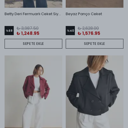
Betty Deri Fermuarlı Ceket Siyah
Beyaz Panço Ceket
₺ 3,987.50
₺ 2,628.00
%
69
%
40
₺ 1,248.95
₺ 1,576.95
SEPETE EKLE
SEPETE EKLE