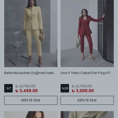
Bella Mücevher Düğmeli Hakim Yaka Ceket ve Dar Paça Pantolon Takım Sarı
Lina V Yaka Ceket Dar Paça Pantolon Takım Bordo
₺ 3,750.00
₺ 3,750.00
%
7
%
20
₺ 3,499.00
₺ 3,000.00
SEPETE EKLE
SEPETE EKLE