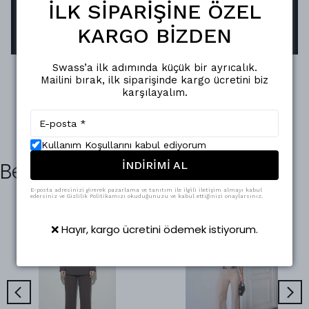
Oksitlenmeye karşı dirençli yapısı sayesinde,
İLK SİPARİŞİNE ÖZEL
parlaklığını uzun süreler korur.
KARGO BİZDEN
Swass’a ilk adımında küçük bir ayrıcalık.
Mailini bırak, ilk siparişinde kargo ücretini biz
karşılayalım.
Kullanım Koşullarını kabul ediyorum
Benzer Ürünler
İNDİRİMİ AL
E-posta adresinizi girerek pazarlama ve tanıtım ile ilgili iletişim almayı kabul
edersiniz ve Gizlilik Politikamızı okuduğunuzu ve kabul ettiğinizi onaylarsınız.
❌ Hayır, kargo ücretini ödemek istiyorum.