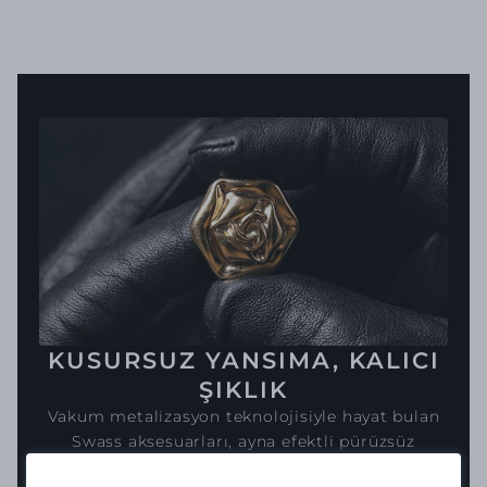
KUSURSUZ YANSIMA, KALICI
ŞIKLIK
Vakum metalizasyon teknolojisiyle hayat bulan
Swass aksesuarları, ayna efektli pürüzsüz
yüzeyiyle ışığı mükemmel şekilde yansıtır.