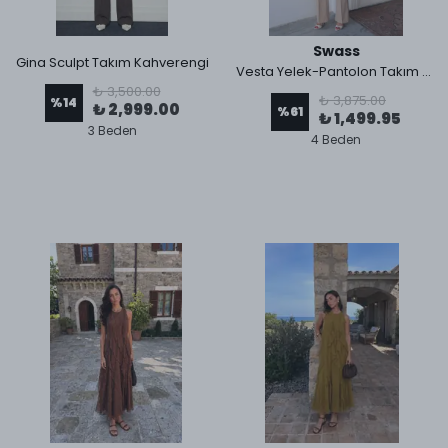
Swass
Gina Sculpt Takım Kahverengi
Vesta Yelek-Pantolon Takım Keten Bej
₺ 3,500.00
₺ 3,875.00
%
14
₺ 2,999.00
%
61
₺ 1,499.95
3 Beden
4 Beden