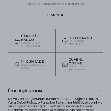
HEMEN AL
ÜCRETSIZ
HIZLI KARGO
KARGO
1–3 IŞ GÜNÜ
2.000₺ VE ÜZERI
TESLIMAT
SIPARIŞLERDE
GÜVENLI
14 GÜN İADE
ÖDEME
KOŞULSUZ IADE
256-BIT SSL
HAKKI
ŞIFRELEME
Ürün Açıklaması
Şık ve zarif bir görünüm sunan Mücevher Düğmeli Hakim
Yaka Ceket Palazzo Pantolon Takım, her türlü özel etkinlikte
dikkat çekmenizi sağlar. Siyah rengi ile klasik bir şıklık
sunarken, mücevher detaylı düğmeleriyle modern bir