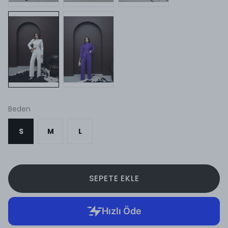
Beden
S
M
L
SEPETE EKLE