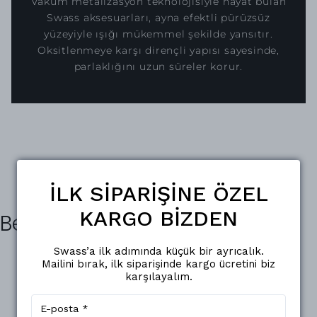
Vakum metalizasyon teknolojisiyle hayat bulan
Swass aksesuarları, ayna efektli pürüzsüz
yüzeyiyle ışığı mükemmel şekilde yansıtır.
Oksitlenmeye karşı dirençli yapısı sayesinde,
parlaklığını uzun süreler korur.
İLK SİPARİŞİNE ÖZEL
KARGO BİZDEN
Benzer Ürünler
Swass’a ilk adımında küçük bir ayrıcalık.
Mailini bırak, ilk siparişinde kargo ücretini biz
karşılayalım.