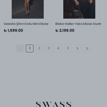
Selesta Şifon Kollu Mini Elbise
Blake Halter Yaka Elbise Siyah
₺ 1,599.00
₺ 2,199.00
1
2
3
4
5