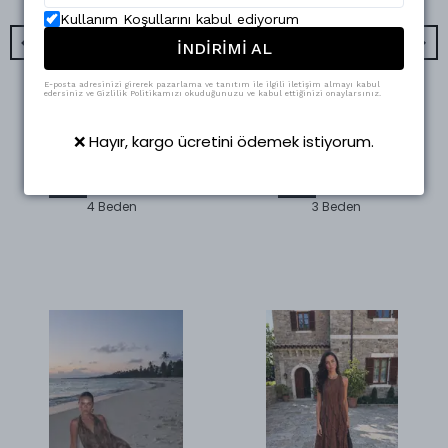
Kullanım Koşullarını kabul ediyorum
İNDİRİMİ AL
E-posta adresinizi girerek pazarlama ve tanıtım ile ilgili iletişim almayı kabul
edersiniz ve Gizlilik Politikamızı okuduğunuzu ve kabul ettiğinizi onaylarsınız.
Swass
Swass
Düğmeli Kaşe Kaban
Léa Gömlek Elbise Sarı
❌ Hayır, kargo ücretini ödemek istiyorum.
₺ 2,400.00
₺ 1,312.50
%
50
%
52
₺ 1,199.90
₺ 623.95
4 Beden
3 Beden