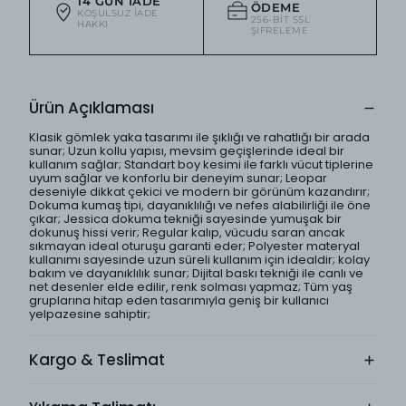
14 GÜN İADE
ÖDEME
KOŞULSUZ IADE
256-BIT SSL
HAKKI
ŞIFRELEME
Ürün Açıklaması
Klasik gömlek yaka tasarımı ile şıklığı ve rahatlığı bir arada
sunar; Uzun kollu yapısı, mevsim geçişlerinde ideal bir
kullanım sağlar; Standart boy kesimi ile farklı vücut tiplerine
uyum sağlar ve konforlu bir deneyim sunar; Leopar
deseniyle dikkat çekici ve modern bir görünüm kazandırır;
Dokuma kumaş tipi, dayanıklılığı ve nefes alabilirliği ile öne
çıkar; Jessica dokuma tekniği sayesinde yumuşak bir
dokunuş hissi verir; Regular kalıp, vücudu saran ancak
sıkmayan ideal oturuşu garanti eder; Polyester materyal
kullanımı sayesinde uzun süreli kullanım için idealdir; kolay
bakım ve dayanıklılık sunar; Dijital baskı tekniği ile canlı ve
net desenler elde edilir, renk solması yapmaz; Tüm yaş
gruplarına hitap eden tasarımıyla geniş bir kullanıcı
yelpazesine sahiptir;
Kargo & Teslimat