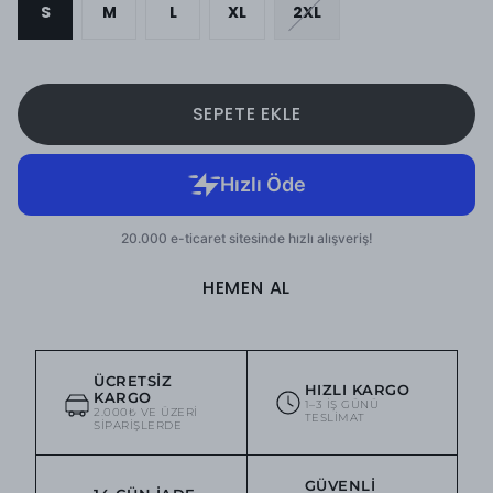
S
M
L
XL
2XL
SEPETE EKLE
HEMEN AL
ÜCRETSIZ
HIZLI KARGO
KARGO
1–3 IŞ GÜNÜ
2.000₺ VE ÜZERI
TESLIMAT
SIPARIŞLERDE
GÜVENLI