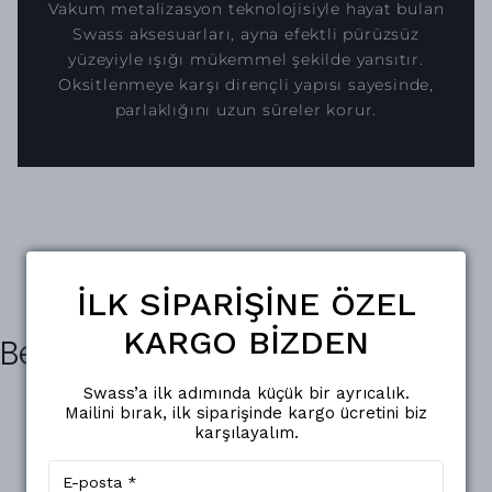
Vakum metalizasyon teknolojisiyle hayat bulan
Swass aksesuarları, ayna efektli pürüzsüz
yüzeyiyle ışığı mükemmel şekilde yansıtır.
Oksitlenmeye karşı dirençli yapısı sayesinde,
parlaklığını uzun süreler korur.
İLK SİPARİŞİNE ÖZEL
KARGO BİZDEN
Benzer Ürünler
Swass’a ilk adımında küçük bir ayrıcalık.
Mailini bırak, ilk siparişinde kargo ücretini biz
karşılayalım.