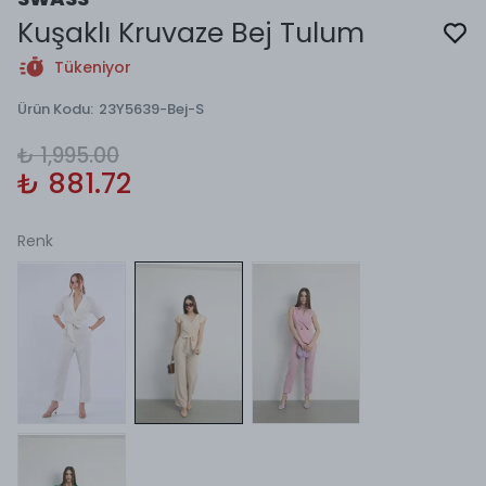
Kuşaklı Kruvaze Bej Tulum
Tükeniyor
Ürün Kodu
:
23Y5639-Bej-S
₺ 1,995.00
₺ 881.72
Renk