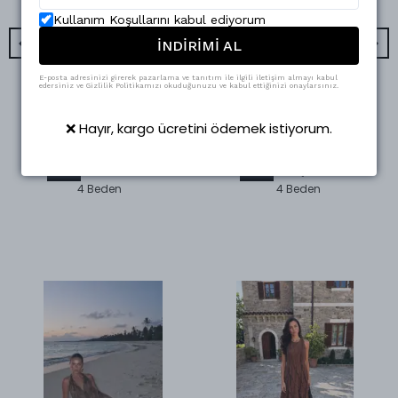
Kullanım Koşullarını kabul ediyorum
İNDİRİMİ AL
E-posta adresinizi girerek pazarlama ve tanıtım ile ilgili iletişim almayı kabul
edersiniz ve Gizlilik Politikamızı okuduğunuzu ve kabul ettiğinizi onaylarsınız.
Swass
Swass
❌ Hayır, kargo ücretini ödemek istiyorum.
Keten Bej Kruvaze Tulum
Nar Çiçeği Şort Tulum
₺ 2,000.00
₺ 1,800.00
%
50
%
33
₺ 998.95
₺ 1,200.00
4 Beden
4 Beden