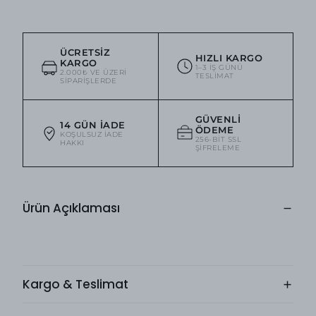
ÜCRETSIZ
HIZLI KARGO
KARGO
1–3 IŞ GÜNÜ
2.000₺ VE ÜZERI
TESLIMAT
SIPARIŞLERDE
GÜVENLI
14 GÜN İADE
ÖDEME
KOŞULSUZ IADE
256-BIT SSL
HAKKI
ŞIFRELEME
Ürün Açıklaması
Kargo & Teslimat