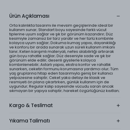
Ürün Açıklaması
Orta kalınlıkta tasarımı ile mevsim geçişlerinde ideal bir
kullanım sunar; Standart boyu sayesinde farklı vücut
tiplerine uyum sağlar ve şık bir görünüm kazandırır; Düz
kesimiyle zamansız bir tarz yaratır ve her türlü kombinle
kolayca uyum sağlar; Dokuma kumaş yapısı, dayanıklılığı
ve konforu bir arada sunarak uzun süreli kullanım imkanı
tanır; Keten karışımlı materyali, nefes alabilirliği artırarak
gün boyu rahatlık sağlar; Düz deseniyle sade ve şık bir
görünüm elde edilir; desenli giysilerle kolayca
kombinlenebilir; Astarlı yapısı, ekstra konfor ve rahatlık
sunarken, ceketin formunu korumasına yardımcı olur; Tüm
yaş gruplarına hitap eden tasarımıyla geniş bir kullanıcı
yelpazesine sahiptir; Ceket yaka detayı ile klasik ve
resmiyeti ön plana çıkartırken, günlük kullanım için de
uygundur; Regular kalıp sayesinde vücudu saran ancak
sıkmayan bir yapıya sahiptir; hareket özgürlüğünüz kısıtlan;
Kargo & Teslimat
Yıkama Talimatı