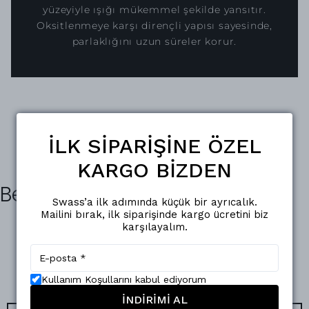
yüzeyiyle ışığı mükemmel şekilde yansıtır.
Oksitlenmeye karşı dirençli yapısı sayesinde,
parlaklığını uzun süreler korur.
İLK SİPARİŞİNE ÖZEL
KARGO BİZDEN
Benzer Ürünler
Swass’a ilk adımında küçük bir ayrıcalık.
Mailini bırak, ilk siparişinde kargo ücretini biz
karşılayalım.
Kullanım Koşullarını kabul ediyorum
İNDİRİMİ AL