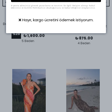
E-posta adresinizi girerek pazarlama ve tanıtım ile ilgili iletişim almayı kabul
edersiniz ve Gizlilik Politikamızı okuduğunuzu ve kabul ettiğinizi onaylarsınız.
❌ Hayır, kargo ücretini ödemek istiyorum.
Swass
Düğme Detaylı Oversize Blazer Ceket Lacivert
Düğme Detaylı Blazer Ceket
₺ 2,000.00
%
20
₺ 1,600.00
₺ 875.00
5 Beden
4 Beden