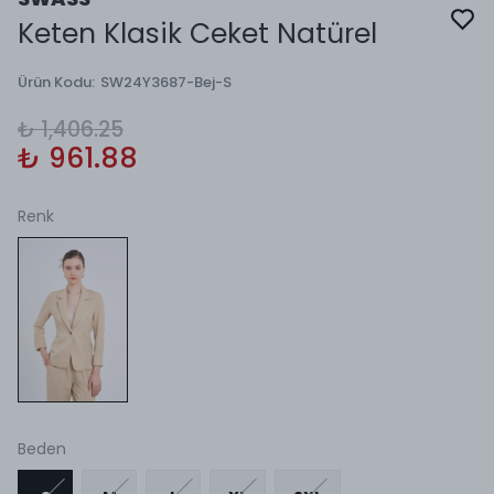
Keten Klasik Ceket Natürel
Ürün Kodu
:
SW24Y3687-Bej-S
₺ 1,406.25
₺ 961.88
Renk
Beden