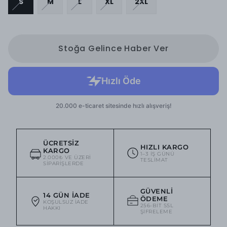
S
M
L
XL
2XL
Stoğa Gelince Haber Ver
ÜCRETSIZ
HIZLI KARGO
KARGO
1–3 IŞ GÜNÜ
2.000₺ VE ÜZERI
TESLIMAT
SIPARIŞLERDE
GÜVENLI
14 GÜN İADE
ÖDEME
KOŞULSUZ IADE
256-BIT SSL
HAKKI
ŞIFRELEME