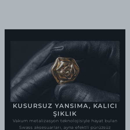
KUSURSUZ YANSIMA, KALICI
ŞIKLIK
Vakum metalizasyon teknolojisiyle hayat bulan
Swass aksesuarları, ayna efektli pürüzsüz