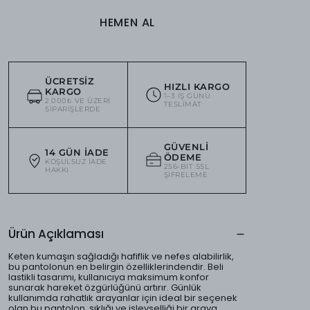
HEMEN AL
ÜCRETSIZ
HIZLI KARGO
KARGO
1–3 IŞ GÜNÜ
2.000₺ VE ÜZERI
TESLIMAT
SIPARIŞLERDE
GÜVENLI
14 GÜN İADE
ÖDEME
KOŞULSUZ IADE
256-BIT SSL
HAKKI
ŞIFRELEME
Ürün Açıklaması
Keten kumaşın sağladığı hafiflik ve nefes alabilirlik,
bu pantolonun en belirgin özelliklerindendir. Beli
lastikli tasarımı, kullanıcıya maksimum konfor
sunarak hareket özgürlüğünü artırır. Günlük
kullanımda rahatlık arayanlar için ideal bir seçenek
olan bu pantolon, şıklığı ve işlevselliği bir araya