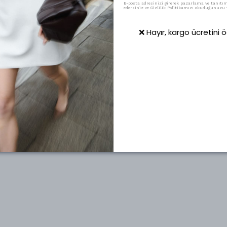
E-posta adresinizi girerek pazarlama ve tanıtım 
edersiniz ve Gizlilik Politikamızı okuduğunuzu v
❌ Hayır, kargo ücretini