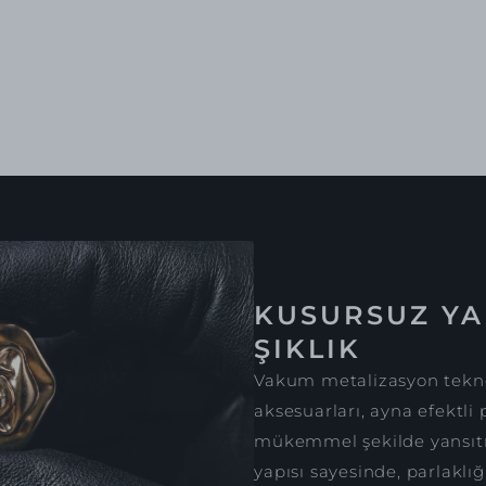
KUSURSUZ YA
ŞIKLIK
Vakum metalizasyon tekno
aksesuarları, ayna efektli 
mükemmel şekilde yansıtır
yapısı sayesinde, parlaklığ