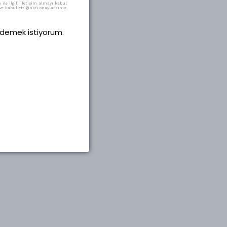
ile ilgili iletişim almayı kabul
e kabul ettiğinizi onaylarsınız.
 ödemek istiyorum.