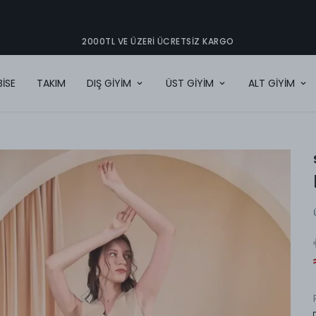
2000TL VE ÜZERI ÜCRETSIZ KARGO
BİSE
TAKIM
DIŞ GİYİM
ÜST GİYİM
ALT GİYİM