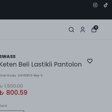
0
SWASS
Keten Beli Lastikli Pantolon
Ürün Kodu
:
24Y5903-Bej-S
₺ 1,500.00
₺ 800.59
Renk