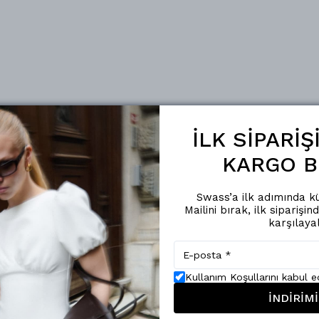
İLK SİPARİ
KARGO B
Swass’a ilk adımında kü
Mailini bırak, ilk siparişin
karşılaya
Kullanım Koşullarını kabul 
İNDİRİMİ