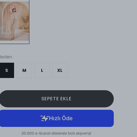
Beden
S
M
L
XL
SEPETE EKLE