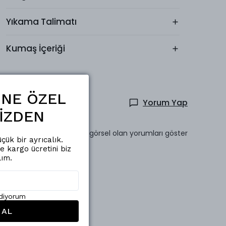
Yıkama Talimatı
Kumaş İçeriği
ŞİNE ÖZEL
Yorum Yap
İZDEN
Sadece görsel olan yorumları göster
çük bir ayrıcalık.
de kargo ücretini biz
lım.
ediyorum
 AL