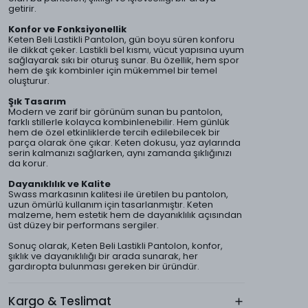
getirir.
Konfor ve Fonksiyonellik
Keten Beli Lastikli Pantolon, gün boyu süren konforu
ile dikkat çeker. Lastikli bel kısmı, vücut yapısına uyum
sağlayarak sıkı bir oturuş sunar. Bu özellik, hem spor
hem de şık kombinler için mükemmel bir temel
oluşturur.
Şık Tasarım
Modern ve zarif bir görünüm sunan bu pantolon,
farklı stillerle kolayca kombinlenebilir. Hem günlük
hem de özel etkinliklerde tercih edilebilecek bir
parça olarak öne çıkar. Keten dokusu, yaz aylarında
serin kalmanızı sağlarken, aynı zamanda şıklığınızı
da korur.
Dayanıklılık ve Kalite
Swass markasının kalitesi ile üretilen bu pantolon,
uzun ömürlü kullanım için tasarlanmıştır. Keten
malzeme, hem estetik hem de dayanıklılık açısından
üst düzey bir performans sergiler.
Sonuç olarak, Keten Beli Lastikli Pantolon, konfor,
şıklık ve dayanıklılığı bir arada sunarak, her
gardıropta bulunması gereken bir üründür.
Kargo & Teslimat