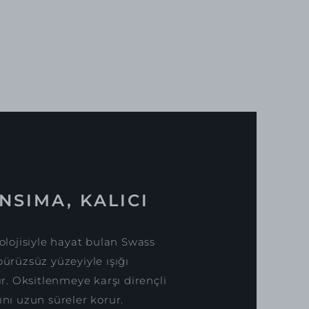
NSIMA, KALICI
lojisiyle hayat bulan Swass
pürüzsüz yüzeyiyle ışığı
. Oksitlenmeye karşı dirençli
ını uzun süreler korur.