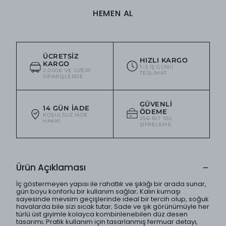
HEMEN AL
ÜCRETSIZ
HIZLI KARGO
KARGO
1–3 IŞ GÜNÜ
2.000₺ VE ÜZERI
TESLIMAT
SIPARIŞLERDE
GÜVENLI
14 GÜN İADE
ÖDEME
KOŞULSUZ IADE
256-BIT SSL
HAKKI
ŞIFRELEME
Ürün Açıklaması
İç göstermeyen yapısı ile rahatlık ve şıklığı bir arada sunar,
gün boyu konforlu bir kullanım sağlar; Kalın kumaşı
sayesinde mevsim geçişlerinde ideal bir tercih olup, soğuk
havalarda bile sizi sıcak tutar; Sade ve şık görünümüyle her
türlü üst giyimle kolayca kombinlenebilen düz desen
tasarımı; Pratik kullanım için tasarlanmış fermuar detayı,