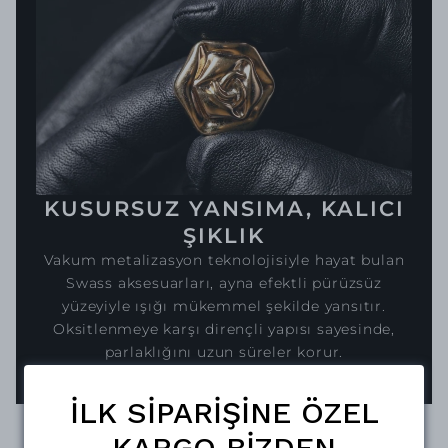
KUSURSUZ YANSIMA, KALICI
ŞIKLIK
Vakum metalizasyon teknolojisiyle hayat bulan
Swass aksesuarları, ayna efektli pürüzsüz
yüzeyiyle ışığı mükemmel şekilde yansıtır.
Oksitlenmeye karşı dirençli yapısı sayesinde,
parlaklığını uzun süreler korur.
İLK SİPARİŞİNE ÖZEL
KARGO BİZDEN