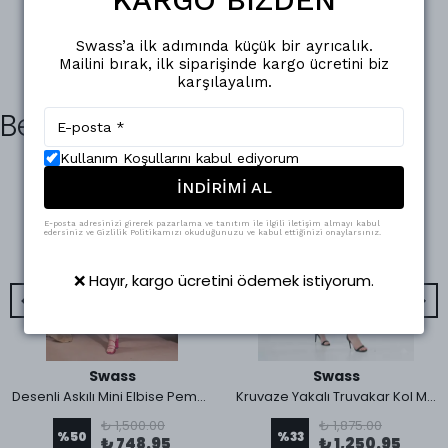
Swass’a ilk adımında küçük bir ayrıcalık.
Mailini bırak, ilk siparişinde kargo ücretini biz
karşılayalım.
Benzer Ürünler
Kullanım Koşullarını kabul ediyorum
İNDİRİMİ AL
E-posta adresinizi girerek pazarlama ve tanıtım ile ilgili iletişim almayı kabul
edersiniz ve Gizlilik Politikamızı okuduğunuzu ve kabul ettiğinizi onaylarsınız.
❌ Hayır, kargo ücretini ödemek istiyorum.
Swass
Swass
Desenli Askılı Mini Elbise Pembe
Kruvaze Yakalı Truvakar Kol Mavi Kloş Elbise
₺ 1,500.00
₺ 1,875.00
%
50
%
33
₺ 748.95
₺ 1,250.95