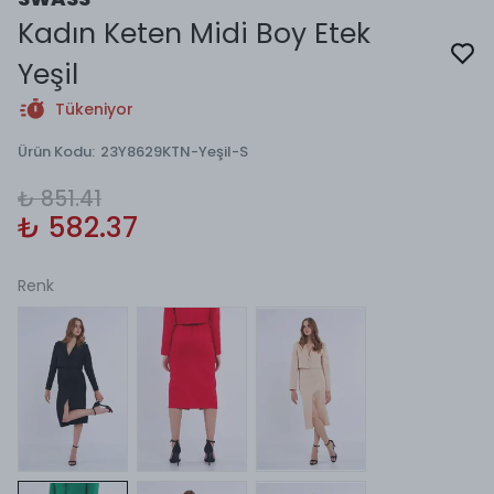
Kadın Keten Midi Boy Etek
Yeşil
Tükeniyor
Ürün Kodu
:
23Y8629KTN-Yeşil-S
₺ 851.41
₺ 582.37
Renk