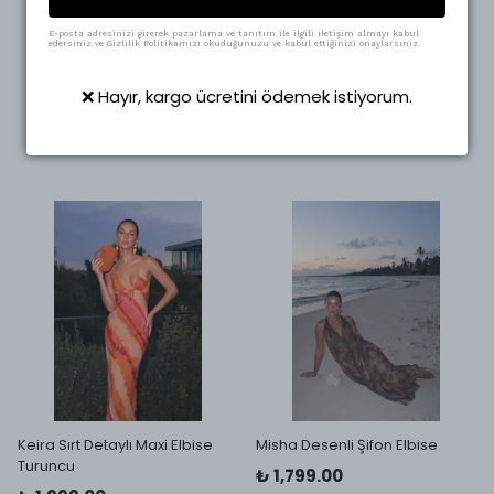
Yırtmaçlı Mini Etek Turuncu
Askılı Pudra Desenli Yelek
E-posta adresinizi girerek pazarlama ve tanıtım ile ilgili iletişim almayı kabul
₺ 756.25
₺ 997.50
edersiniz ve Gizlilik Politikamızı okuduğunuzu ve kabul ettiğinizi onaylarsınız.
%
34
%
60
₺ 498.95
₺ 400.00
4 Beden
4 Beden
❌ Hayır, kargo ücretini ödemek istiyorum.
Keira Sırt Detaylı Maxi Elbise
Misha Desenli Şifon Elbise
Turuncu
₺ 1,799.00