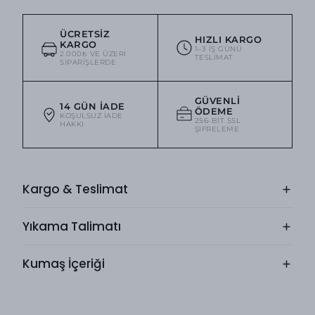
ÜCRETSIZ
HIZLI KARGO
KARGO
1–3 IŞ GÜNÜ
2.000₺ VE ÜZERI
TESLIMAT
SIPARIŞLERDE
GÜVENLI
14 GÜN İADE
ÖDEME
KOŞULSUZ IADE
256-BIT SSL
HAKKI
ŞIFRELEME
Kargo & Teslimat
Yıkama Talimatı
Kumaş İçeriği