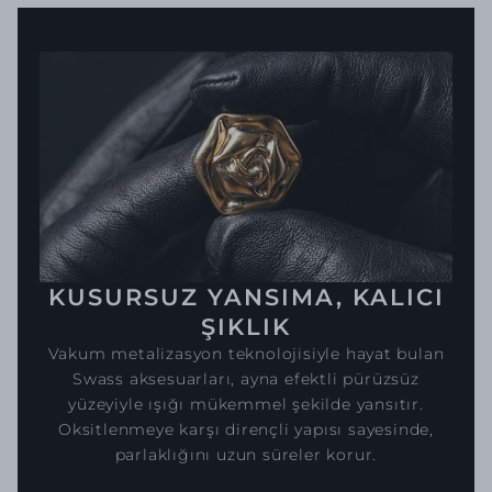
KUSURSUZ YANSIMA, KALICI
ŞIKLIK
Vakum metalizasyon teknolojisiyle hayat bulan
Swass aksesuarları, ayna efektli pürüzsüz
yüzeyiyle ışığı mükemmel şekilde yansıtır.
Oksitlenmeye karşı dirençli yapısı sayesinde,
parlaklığını uzun süreler korur.