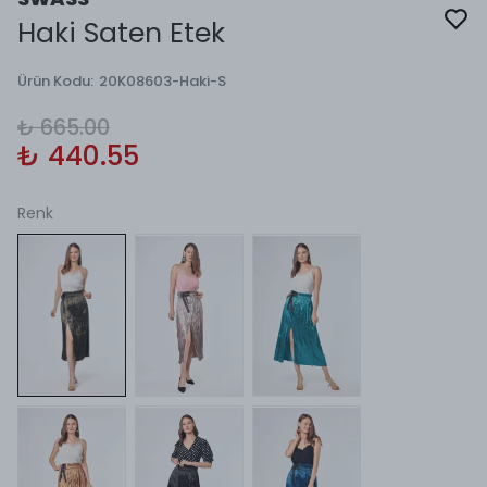
Haki Saten Etek
Ürün Kodu
:
20K08603-Haki-S
₺ 665.00
₺ 440.55
Renk