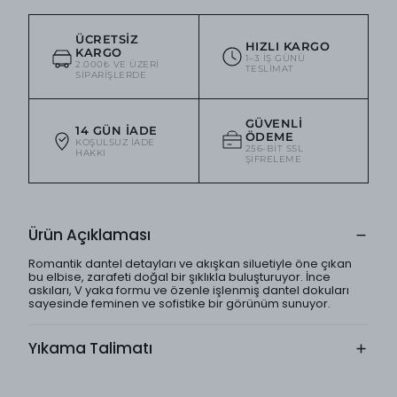
ÜCRETSIZ
HIZLI KARGO
KARGO
1–3 IŞ GÜNÜ
2.000₺ VE ÜZERI
TESLIMAT
SIPARIŞLERDE
GÜVENLI
14 GÜN İADE
ÖDEME
KOŞULSUZ IADE
256-BIT SSL
HAKKI
ŞIFRELEME
Ürün Açıklaması
Romantik dantel detayları ve akışkan siluetiyle öne çıkan
bu elbise, zarafeti doğal bir şıklıkla buluşturuyor. İnce
askıları, V yaka formu ve özenle işlenmiş dantel dokuları
sayesinde feminen ve sofistike bir görünüm sunuyor.
Yıkama Talimatı