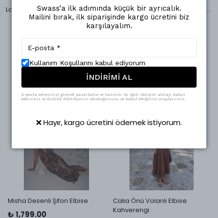
Swass’a ilk adımında küçük bir ayrıcalık.
Lorin Kısa Kollu Ceket & Piliseli Etek Takım Koyu Pudra
Slone Puantiyeli Yelek & Piliseli Etek Takım
Mailini bırak, ilk siparişinde kargo ücretini biz
₺ 2,999.00
₺ 30,000.00
karşılayalım.
%
23
%
92
₺ 2,299.00
₺ 2,299.00
7 Beden
4 Beden
Kullanım Koşullarını kabul ediyorum
İNDİRİMİ AL
E-posta adresinizi girerek pazarlama ve tanıtım ile ilgili iletişim almayı kabul
edersiniz ve Gizlilik Politikamızı okuduğunuzu ve kabul ettiğinizi onaylarsınız.
❌ Hayır, kargo ücretini ödemek istiyorum.
Misha Desenli Şifon Elbise
Calia Önü Volanlı Elbise
Kahverengi
₺ 1,799.00