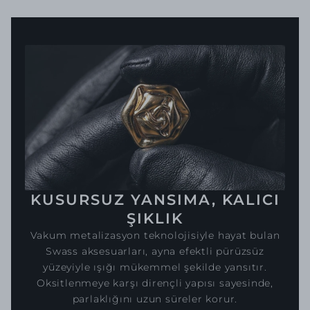
KUSURSUZ YANSIMA, KALICI
ŞIKLIK
Vakum metalizasyon teknolojisiyle hayat bulan
Swass aksesuarları, ayna efektli pürüzsüz
yüzeyiyle ışığı mükemmel şekilde yansıtır.
Oksitlenmeye karşı dirençli yapısı sayesinde,
parlaklığını uzun süreler korur.