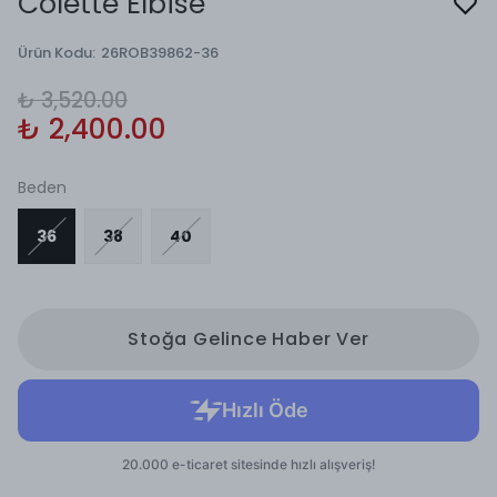
Colette Elbise
Ürün Kodu
:
26ROB39862-36
₺ 3,520.00
₺ 2,400.00
Beden
36
38
40
Stoğa Gelince Haber Ver