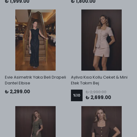
₺ 1,999.00
₺ 1,800.00
Evie Asimetrik Yaka Beli Drapeli
Ayliva Kısa Kollu Ceket & Mini
Dantel Elbise
Etek Takım Bej
₺ 2,299.00
₺ 2,990.00
%
10
₺ 2,699.00