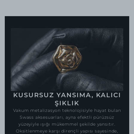
KUSURSUZ YANSIMA, KALICI
ŞIKLIK
Vakum metalizasyon teknolojisiyle hayat bulan
Swass aksesuarları, ayna efektli pürüzsüz
yüzeyiyle ışığı mükemmel şekilde yansıtır.
Oksitlenmeye karşı dirençli yapısı sayesinde,