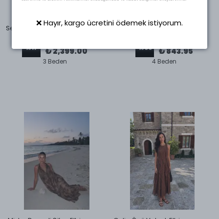
Swass
Swass
❌ Hayır, kargo ücretini ödemek istiyorum.
Serena Yelek-Pantolon Takım Bordo
Crop Blazer Ceket Saks
₺ 2,900.00
₺ 1,925.00
%
17
%
56
₺ 2,399.00
₺ 843.95
3 Beden
4 Beden