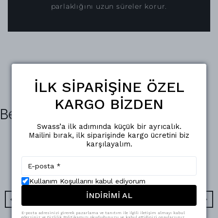
parlaklığını uzun süreler korur.
İLK SİPARİŞİNE ÖZEL
KARGO BİZDEN
Benzer Ürünler
Swass’a ilk adımında küçük bir ayrıcalık.
Mailini bırak, ilk siparişinde kargo ücretini biz
karşılayalım.
Kullanım Koşullarını kabul ediyorum
İNDİRİMİ AL
E-posta adresinizi girerek pazarlama ve tanıtım ile ilgili iletişim almayı kabul
edersiniz ve Gizlilik Politikamızı okuduğunuzu ve kabul ettiğinizi onaylarsınız.