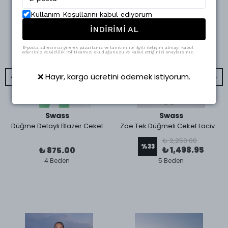
Kullanım Koşullarını kabul ediyorum
İNDİRİMİ AL
E-posta adresinizi girerek pazarlama ve tanıtım ile ilgili iletişim almayı kabul
edersiniz ve Gizlilik Politikamızı okuduğunuzu ve kabul ettiğinizi onaylarsınız.
❌ Hayır, kargo ücretini ödemek istiyorum.
Swass
Swass
Düğme Detaylı Blazer Ceket
Zoe Tek Düğmeli Ceket Lacivert
₺ 2,250.00
%
33
₺ 1,498.95
₺ 875.00
4 Beden
5 Beden