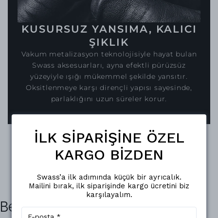
KUSURSUZ YANSIMA, KALICI
ŞIKLIK
Vakum metalizasyon teknolojisiyle hayat bulan
Swass aksesuarları, ayna efektli pürüzsüz
yüzeyiyle ışığı mükemmel şekilde yansıtır.
Oksitlenmeye karşı dirençli yapısı sayesinde,
parlaklığını uzun süreler korur.
İLK SİPARİŞİNE ÖZEL
KARGO BİZDEN
Swass’a ilk adımında küçük bir ayrıcalık.
Mailini bırak, ilk siparişinde kargo ücretini biz
karşılayalım.
Benzer Ürünler