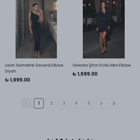
Lavin Asimetrik Desenli Elbise
Selesta Şifon Kollu Mini Elbise
Siyah
₺ 1,599.00
₺ 1,999.00
1
2
3
4
5