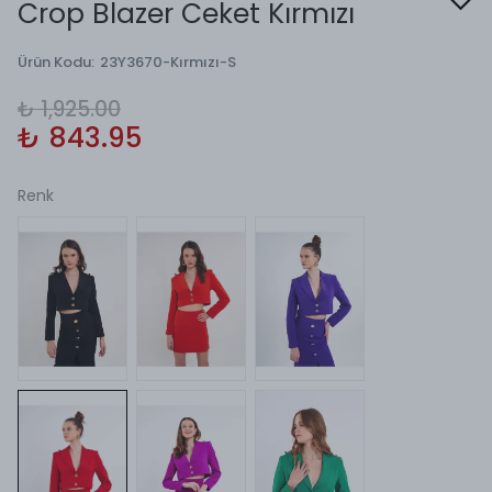
Crop Blazer Ceket Kırmızı
Ürün Kodu
:
23Y3670-Kırmızı-S
₺ 1,925.00
₺ 843.95
Renk