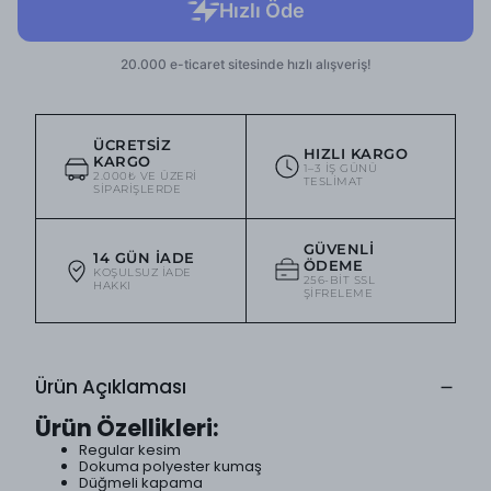
ÜCRETSIZ
HIZLI KARGO
KARGO
1–3 IŞ GÜNÜ
2.000₺ VE ÜZERI
TESLIMAT
SIPARIŞLERDE
GÜVENLI
14 GÜN İADE
ÖDEME
KOŞULSUZ IADE
256-BIT SSL
HAKKI
ŞIFRELEME
Ürün Açıklaması
Ürün Özellikleri:
Regular kesim
Dokuma polyester kumaş
Düğmeli kapama