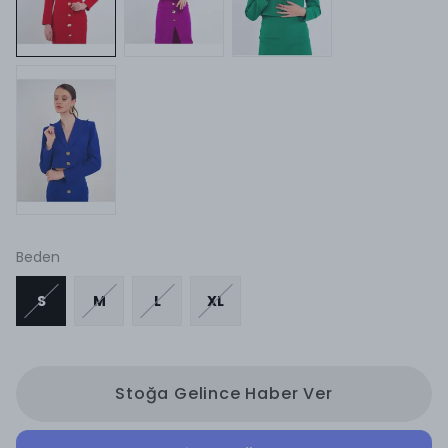
Beden
S
M
L
XL
Stoğa Gelince Haber Ver