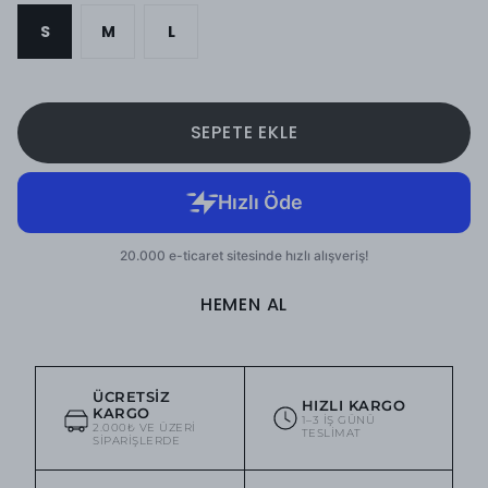
S
M
L
SEPETE EKLE
HEMEN AL
ÜCRETSIZ
HIZLI KARGO
KARGO
1–3 IŞ GÜNÜ
2.000₺ VE ÜZERI
TESLIMAT
SIPARIŞLERDE