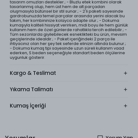
tasarım omuzları destekler.; - Bluzlu etek kombini olarak
tasarlanmış olup, hem üst hem de alt parçadan
oluşmasıyla bütünsel bir stil sunar.; - 2'li paketi sayesinde
gardrobunuzda temel parçalar arasında yerini alacak bu
takım, her kombininize kolayca adapte olur.; - Dokuma
kumaşıyla kaliteli hissiyat verirken, midi boyu ile hem günlük
kullanım hem de özel günlerde rahatlıkla tercih edilebilir.; -
Tüm sezonlarda giyilebilecek esneklikteki bu ürün, mevsim
geçişlerinde idealdir.; - Paket içeriğindeki 2 parça ile
ihtiyacınız olan her şey tek seferde elinizin altında bulunur.;
- Dokuma kumaş tipi sayesinde uzun süreli kullanım vaad
ederken, S beden seçeneğiyle standart beden ölçülerine
uygunluk gösterir.
Kargo & Teslimat
Yıkama Talimatı
Kumaş İçeriği
Yorum Yap