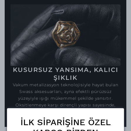
KUSURSUZ YANSIMA, KALICI
ŞIKLIK
Vakum metalizasyon teknolojisiyle hayat bulan
Swass aksesuarları, ayna efektli pürüzsüz
yüzeyiyle ışığı mükemmel şekilde yansıtır.
Oksitlenmeye karşı dirençli yapısı sayesinde,
parlaklığını uzun süreler korur.
İLK SİPARİŞİNE ÖZEL