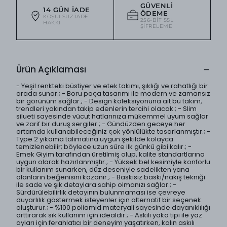
GÜVENLI
14 GÜN İADE
ÖDEME
KOŞULSUZ IADE
256-BIT SSL
HAKKI
ŞIFRELEME
Ürün Açıklaması
- Yeşil renkteki büstiyer ve etek takımı, şıklığı ve rahatlığı bir
arada sunar.; - Boru paça tasarımı ile modern ve zamansız
bir görünüm sağlar.; - Design koleksiyonuna ait bu takım,
trendleri yakından takip edenlerin tercihi olacak.; - Slim
silueti sayesinde vücut hatlarınıza mükemmel uyum sağlar
ve zarif bir duruş sergiler.; - Gündüzden geceye her
ortamda kullanabileceğiniz çok yönlülükte tasarlanmıştır.; -
Type 2 yıkama talimatına uygun şekilde kolayca
temizlenebilir; böylece uzun süre ilk günkü gibi kalır.; -
Emek Giyim tarafından üretilmiş olup, kalite standartlarına
uygun olarak hazırlanmıştır.; - Yüksek bel kesimiyle konforlu
bir kullanım sunarken, düz deseniyle sadelikten yana
olanların beğenisini kazanır.; - Baskısız baskı/nakış tekniği
ile sade ve şık detaylara sahip olmanızı sağlar.; -
Sürdürülebilirlik detayının bulunmaması ise çevreye
duyarlılık göstermek isteyenler için alternatif bir seçenek
oluşturur.; - %100 poliamid materyali sayesinde dayanıklılığı
arttırarak sık kullanım için idealdir.; - Askılı yaka tipi ile yaz
ayları için ferahlatıcı bir deneyim yaşatırken, kalın askılı