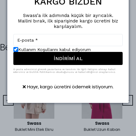
KARGO BİZDEN
Swass’a ilk adımında küçük bir ayrıcalık.
Mailini bırak, ilk siparişinde kargo ücretini biz
karşılayalım.
Benzer Ürünler
Kullanım Koşullarını kabul ediyorum
İNDİRİMİ AL
E-posta adresinizi girerek pazarlama ve tanıtım ile ilgili iletişim almayı kabul
edersiniz ve Gizlilik Politikamızı okuduğunuzu ve kabul ettiğinizi onaylarsınız.
❌ Hayır, kargo ücretini ödemek istiyorum.
Swass
Swass
Buklet Mini Etek Ekru
Buklet Uzun Kaban