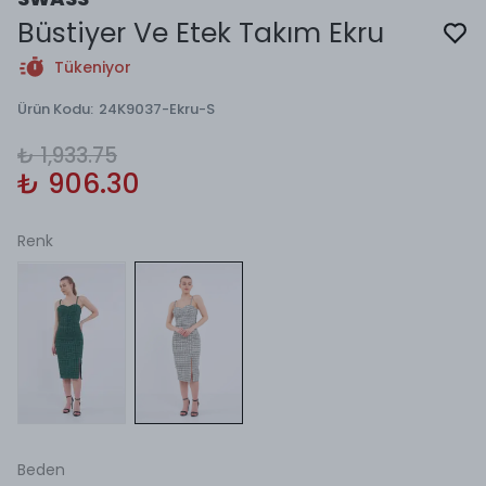
Büstiyer Ve Etek Takım Ekru
Tükeniyor
Ürün Kodu
:
24K9037-Ekru-S
₺ 1,933.75
₺ 906.30
Renk
Beden