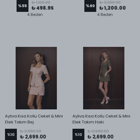
₺ 1,100.00
₺ 3,000.00
%
55
%
60
₺ 498.95
₺ 1,200.00
4 Beden
4 Beden
Ayliva Kısa Kollu Ceket & Mini
Ayliva Kısa Kollu Ceket & Mini
Etek Takım Bej
Etek Takım Haki
₺ 2,990.00
₺ 2,990.00
%
10
%
10
₺ 2,699.00
₺ 2,699.00