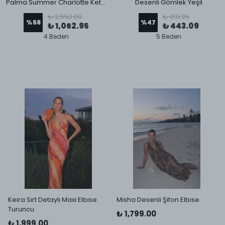
Palma Summer Charlotte Keten Gömlek Siyah
Desenli Gömlek Yeşil
₺ 2,550.00
₺ 831.25
%
58
%
47
₺ 1,062.95
₺ 443.09
4 Beden
5 Beden
Keira Sırt Detaylı Maxi Elbise
Misha Desenli Şifon Elbise
Turuncu
₺ 1,799.00
₺ 1,999.00