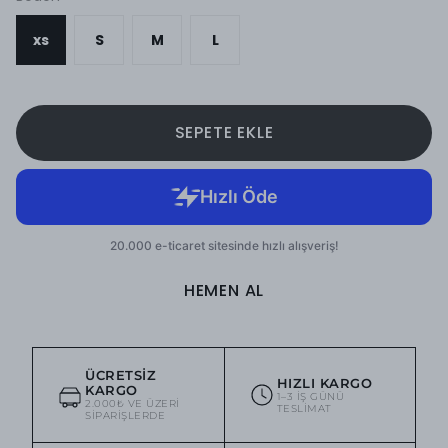
xs
S
M
L
SEPETE EKLE
HEMEN AL
ÜCRETSIZ
HIZLI KARGO
KARGO
1–3 IŞ GÜNÜ
2.000₺ VE ÜZERI
TESLIMAT
SIPARIŞLERDE