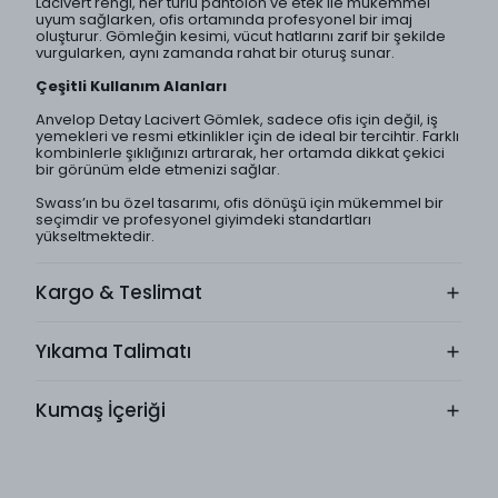
Lacivert rengi, her türlü pantolon ve etek ile mükemmel
uyum sağlarken, ofis ortamında profesyonel bir imaj
oluşturur. Gömleğin kesimi, vücut hatlarını zarif bir şekilde
vurgularken, aynı zamanda rahat bir oturuş sunar.
Çeşitli Kullanım Alanları
Anvelop Detay Lacivert Gömlek, sadece ofis için değil, iş
yemekleri ve resmi etkinlikler için de ideal bir tercihtir. Farklı
kombinlerle şıklığınızı artırarak, her ortamda dikkat çekici
bir görünüm elde etmenizi sağlar.
Swass’ın bu özel tasarımı, ofis dönüşü için mükemmel bir
seçimdir ve profesyonel giyimdeki standartları
yükseltmektedir.
Kargo & Teslimat
Yıkama Talimatı
Kumaş İçeriği