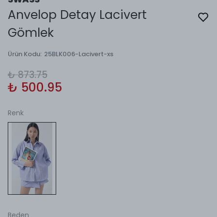
Anvelop Detay Lacivert
Gömlek
Ürün Kodu
:
25BLK006-Lacivert-xs
₺ 873.75
₺ 500.95
Renk
Beden