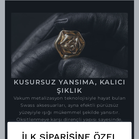
KUSURSUZ YANSIMA, KALICI
ŞIKLIK
Vakum metalizasyon teknolojisiyle hayat bulan
Swass aksesuarları, ayna efektli pürüzsüz
yüzeyiyle ışığı mükemmel şekilde yansıtır.
Oksitlenmeye karşı dirençli yapısı sayesinde,
parlaklığını uzun süreler korur.
İLK SİPARİŞİNE ÖZEL