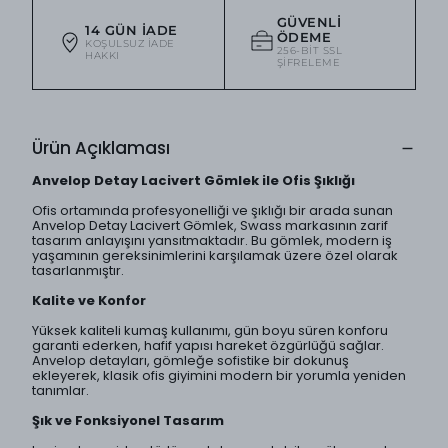
GÜVENLI
14 GÜN İADE
ÖDEME
KOŞULSUZ IADE
256-BIT SSL
HAKKI
ŞIFRELEME
Ürün Açıklaması
Anvelop Detay Lacivert Gömlek ile Ofis Şıklığı
Ofis ortamında profesyonelliği ve şıklığı bir arada sunan
Anvelop Detay Lacivert Gömlek, Swass markasının zarif
tasarım anlayışını yansıtmaktadır. Bu gömlek, modern iş
yaşamının gereksinimlerini karşılamak üzere özel olarak
tasarlanmıştır.
Kalite ve Konfor
Yüksek kaliteli kumaş kullanımı, gün boyu süren konforu
garanti ederken, hafif yapısı hareket özgürlüğü sağlar.
Anvelop detayları, gömleğe sofistike bir dokunuş
ekleyerek, klasik ofis giyimini modern bir yorumla yeniden
tanımlar.
Şık ve Fonksiyonel Tasarım