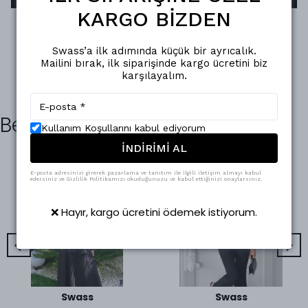
KARGO BİZDEN
Swass’a ilk adımında küçük bir ayrıcalık.
Mailini bırak, ilk siparişinde kargo ücretini biz
karşılayalım.
Benzer Ürünler
Kullanım Koşullarını kabul ediyorum
İNDİRİMİ AL
E-posta adresinizi girerek pazarlama ve tanıtım ile ilgili iletişim almayı kabul
edersiniz ve Gizlilik Politikamızı okuduğunuzu ve kabul ettiğinizi onaylarsınız.
❌ Hayır, kargo ücretini ödemek istiyorum.
Swass
Swass