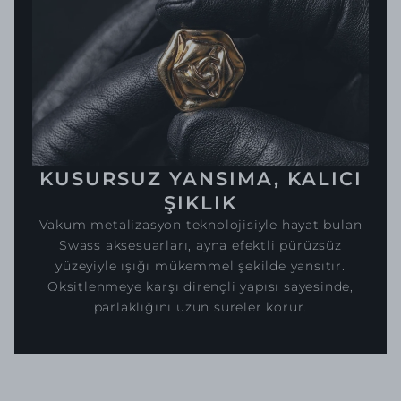
KUSURSUZ YANSIMA, KALICI
ŞIKLIK
Vakum metalizasyon teknolojisiyle hayat bulan
Swass aksesuarları, ayna efektli pürüzsüz
yüzeyiyle ışığı mükemmel şekilde yansıtır.
Oksitlenmeye karşı dirençli yapısı sayesinde,
parlaklığını uzun süreler korur.