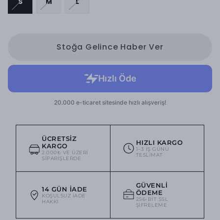
S
M
L
Stoğa Gelince Haber Ver
ÜCRETSIZ
HIZLI KARGO
KARGO
1–3 IŞ GÜNÜ
2.000₺ VE ÜZERI
TESLIMAT
SIPARIŞLERDE
GÜVENLI
14 GÜN İADE
ÖDEME
KOŞULSUZ IADE
256-BIT SSL
HAKKI
ŞIFRELEME