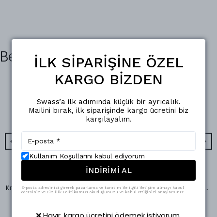
Benzer Ürünler
İLK SİPARİŞİNE ÖZEL
KARGO BİZDEN
Swass’a ilk adımında küçük bir ayrıcalık.
Mailini bırak, ilk siparişinde kargo ücretini biz
karşılayalım.
Kullanım Koşullarını kabul ediyorum
İNDİRİMİ AL
Swass
Swass
Kruvaze Yakalı Truvakar Kol Kloş Elbise İndigo
Kruvaze Yaka Anvelop Midi Boy Elbise
E-posta adresinizi girerek pazarlama ve tanıtım ile ilgili iletişim almayı kabul
edersiniz ve Gizlilik Politikamızı okuduğunuzu ve kabul ettiğinizi onaylarsınız.
₺ 1,875.00
₺ 1,875.00
%
33
%
67
₺ 1,250.95
₺ 624.95
❌ Hayır, kargo ücretini ödemek istiyorum.