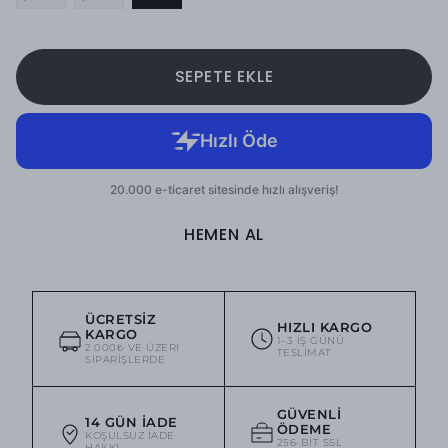
SEPETE EKLE
HEMEN AL
ÜCRETSIZ
HIZLI KARGO
KARGO
1–3 IŞ GÜNÜ
2.000₺ VE ÜZERI
TESLIMAT
SIPARIŞLERDE
GÜVENLI
14 GÜN İADE
ÖDEME
KOŞULSUZ IADE
256-BIT SSL
HAKKI