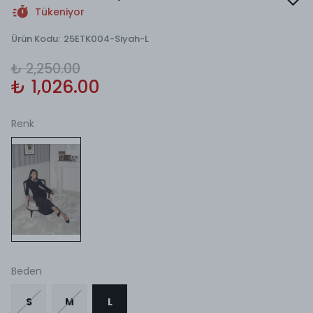
Tükeniyor
Ürün Kodu
:
25ETK004-Siyah-L
₺ 2,250.00
₺ 1,026.00
Renk
Beden
S
M
L