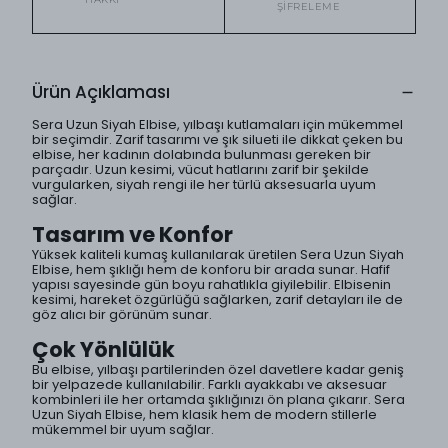
ŞIFRELEME
Ürün Açıklaması
Sera Uzun Siyah Elbise, yılbaşı kutlamaları için mükemmel
bir seçimdir. Zarif tasarımı ve şık silueti ile dikkat çeken bu
elbise, her kadının dolabında bulunması gereken bir
parçadır. Uzun kesimi, vücut hatlarını zarif bir şekilde
vurgularken, siyah rengi ile her türlü aksesuarla uyum
sağlar.
Tasarım ve Konfor
Yüksek kaliteli kumaş kullanılarak üretilen Sera Uzun Siyah
Elbise, hem şıklığı hem de konforu bir arada sunar. Hafif
yapısı sayesinde gün boyu rahatlıkla giyilebilir. Elbisenin
kesimi, hareket özgürlüğü sağlarken, zarif detayları ile de
göz alıcı bir görünüm sunar.
Çok Yönlülük
Bu elbise, yılbaşı partilerinden özel davetlere kadar geniş
bir yelpazede kullanılabilir. Farklı ayakkabı ve aksesuar
kombinleri ile her ortamda şıklığınızı ön plana çıkarır. Sera
Uzun Siyah Elbise, hem klasik hem de modern stillerle
mükemmel bir uyum sağlar.