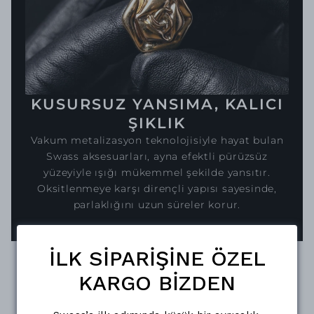
KUSURSUZ YANSIMA, KALICI
ŞIKLIK
Vakum metalizasyon teknolojisiyle hayat bulan
Swass aksesuarları, ayna efektli pürüzsüz
yüzeyiyle ışığı mükemmel şekilde yansıtır.
Oksitlenmeye karşı dirençli yapısı sayesinde,
parlaklığını uzun süreler korur.
İLK SİPARİŞİNE ÖZEL
KARGO BİZDEN