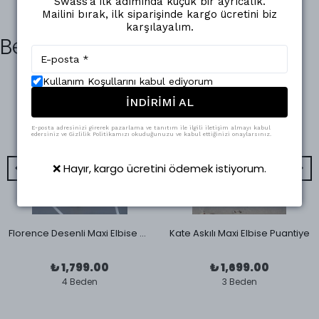
Swass’a ilk adımında küçük bir ayrıcalık.
Mailini bırak, ilk siparişinde kargo ücretini biz
karşılayalım.
Benzer Ürünler
Kullanım Koşullarını kabul ediyorum
İNDİRİMİ AL
E-posta adresinizi girerek pazarlama ve tanıtım ile ilgili iletişim almayı kabul
edersiniz ve Gizlilik Politikamızı okuduğunuzu ve kabul ettiğinizi onaylarsınız.
❌ Hayır, kargo ücretini ödemek istiyorum.
Florence Desenli Maxi Elbise Sarı
Kate Askılı Maxi Elbise Puantiye
₺ 1,799.00
₺ 1,699.00
4 Beden
3 Beden