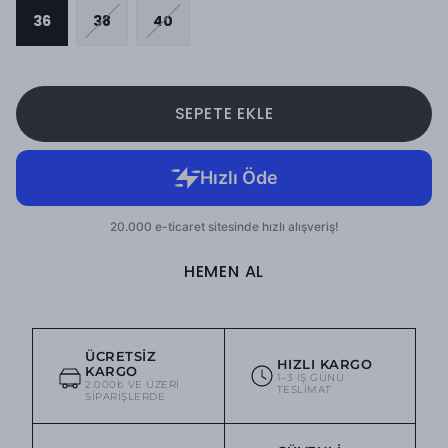
36
38
40
SEPETE EKLE
HEMEN AL
ÜCRETSIZ
HIZLI KARGO
KARGO
1–3 IŞ GÜNÜ
2.000₺ VE ÜZERI
TESLIMAT
SIPARIŞLERDE