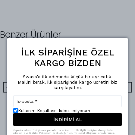
Benzer Ürünler
İLK SİPARİŞİNE ÖZEL
KARGO BİZDEN
Swass’a ilk adımında küçük bir ayrıcalık.
Mailini bırak, ilk siparişinde kargo ücretini biz
karşılayalım.
Swass
Kullanım Koşullarını kabul ediyorum
Luna Button Suit Süet Bordo
Eva Button Suit Kırmızı
İNDİRİMİ AL
₺ 3,750.00
₺ 3,250.00
%
15
₺ 3,199.00
%
11
₺ 2,890.00
E-posta adresinizi girerek pazarlama ve tanıtım ile ilgili iletişim almayı kabul
3 Beden
edersiniz ve Gizlilik Politikamızı okuduğunuzu ve kabul ettiğinizi onaylarsınız.