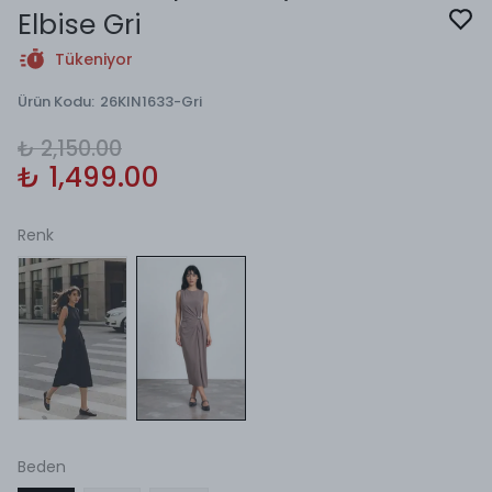
Elbise Gri
Tükeniyor
Ürün Kodu
:
26KIN1633-Gri
₺ 2,150.00
₺ 1,499.00
Renk
Beden