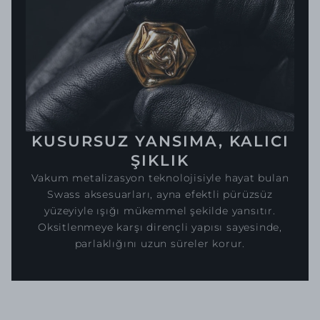
KUSURSUZ YANSIMA, KALICI
ŞIKLIK
Vakum metalizasyon teknolojisiyle hayat bulan
Swass aksesuarları, ayna efektli pürüzsüz
yüzeyiyle ışığı mükemmel şekilde yansıtır.
Oksitlenmeye karşı dirençli yapısı sayesinde,
parlaklığını uzun süreler korur.