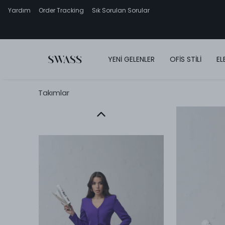
Yardım
Order Tracking
Sık Sorulan Sorular
YENİ GELENLER
OFİS STİLİ
EL
Takımlar