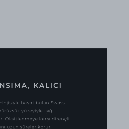
NSIMA, KALICI
lojisiyle hayat bulan Swass
pürüzsüz yüzeyiyle ışığı
. Oksitlenmeye karşı dirençli
ını uzun süreler korur.