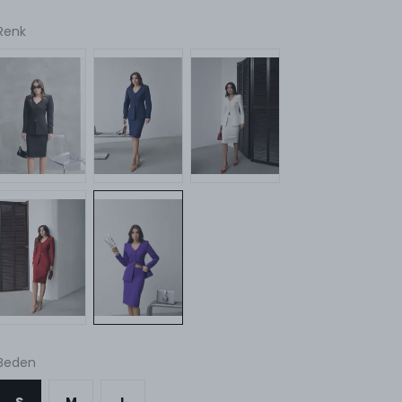
Renk
Beden
S
M
L