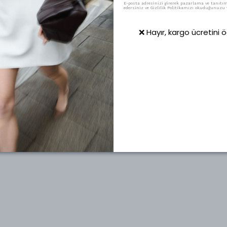
E-posta adresinizi girerek pazarlama ve tanıtım 
edersiniz ve Gizlilik Politikamızı okuduğunuzu v
❌ Hayır, kargo ücretini