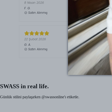
8 Nisan 2026
F.
G.
Satın Alınmış
22 Şubat 2026
G.
A.
Satın Alınmış