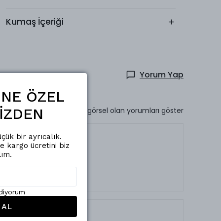
Kumaş İçeriği
Yorum Yap
ŞİNE ÖZEL
İZDEN
Sadece görsel olan yorumları göster
çük bir ayrıcalık.
de kargo ücretini biz
lım.
ediyorum
 AL