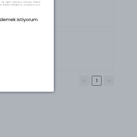
ile ilgili iletişim almayı kabul
e kabul ettiğinizi onaylarsınız.
 ödemek istiyorum.
1