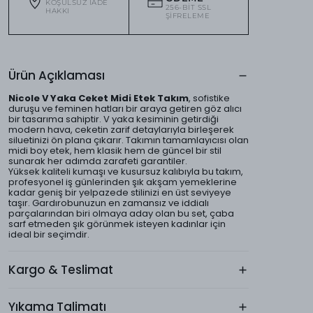
KOŞULSUZ IADE
256-BIT SSL
HAKKI
ŞIFRELEME
Ürün Açıklaması
Nicole V Yaka Ceket Midi Etek Takım
, sofistike
duruşu ve feminen hatları bir araya getiren göz alıcı
bir tasarıma sahiptir. V yaka kesiminin getirdiği
modern hava, ceketin zarif detaylarıyla birleşerek
siluetinizi ön plana çıkarır. Takımın tamamlayıcısı olan
midi boy etek, hem klasik hem de güncel bir stil
sunarak her adımda zarafeti garantiler.
Yüksek kaliteli kumaşı ve kusursuz kalıbıyla bu takım,
profesyonel iş günlerinden şık akşam yemeklerine
kadar geniş bir yelpazede stilinizi en üst seviyeye
taşır. Gardırobunuzun en zamansız ve iddialı
parçalarından biri olmaya aday olan bu set, çaba
sarf etmeden şık görünmek isteyen kadınlar için
ideal bir seçimdir.
Kargo & Teslimat
Yıkama Talimatı