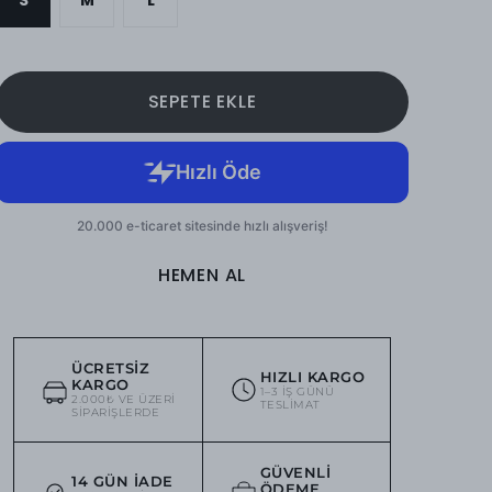
SEPETE EKLE
HEMEN AL
ÜCRETSIZ
HIZLI KARGO
KARGO
1–3 IŞ GÜNÜ
2.000₺ VE ÜZERI
TESLIMAT
SIPARIŞLERDE
GÜVENLI
14 GÜN İADE
ÖDEME