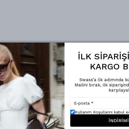
İLK SİPARİ
KARGO B
Swass’a ilk adımında kü
Mailini bırak, ilk siparişin
karşılaya
Kullanım Koşullarını kabul 
İNDİRİMİ