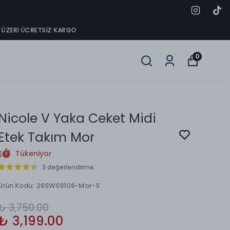
0
Nicole V Yaka Ceket Midi
Etek Takım Mor
Tükeniyor
3 değerlendirme
Ürün Kodu
:
26SWS9106-Mor-S
₺ 3,750.00
₺ 3,199.00