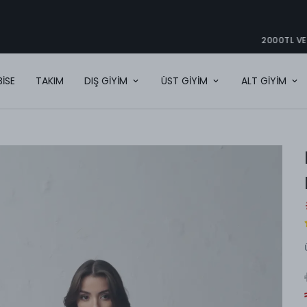
2000TL VE ÜZERI ÜCRETSIZ KARGO
BİSE
TAKIM
DIŞ GİYİM
ÜST GİYİM
ALT GİYİM