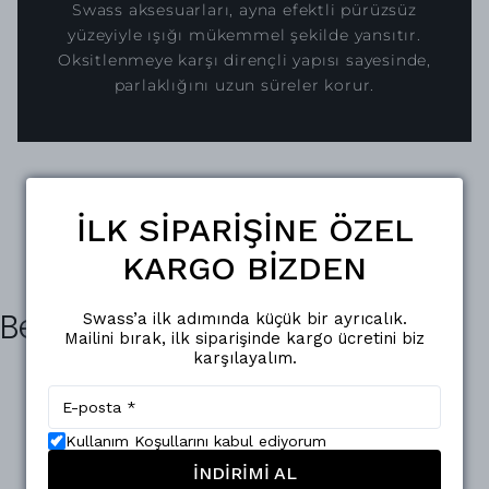
Swass aksesuarları, ayna efektli pürüzsüz
yüzeyiyle ışığı mükemmel şekilde yansıtır.
Oksitlenmeye karşı dirençli yapısı sayesinde,
parlaklığını uzun süreler korur.
İLK SİPARİŞİNE ÖZEL
KARGO BİZDEN
Benzer Ürünler
Swass’a ilk adımında küçük bir ayrıcalık.
Mailini bırak, ilk siparişinde kargo ücretini biz
karşılayalım.
Kullanım Koşullarını kabul ediyorum
İNDİRİMİ AL