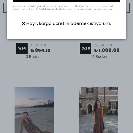
E-posta adresinizi girerek pazarlama ve tanıtım ile ilgili iletişim almayı kabul
edersiniz ve Gizlilik Politikamızı okuduğunuzu ve kabul ettiğinizi onaylarsınız.
❌ Hayır, kargo ücretini ödemek istiyorum.
Swass
Swass
Liva Payetli Gece Pantolonu
Yüksek Bel Sahte Cepli Siyah Pantolon
₺ 999.00
₺ 1,400.00
%
14
%
29
₺ 854.15
₺ 1,000.00
3 Beden
5 Beden