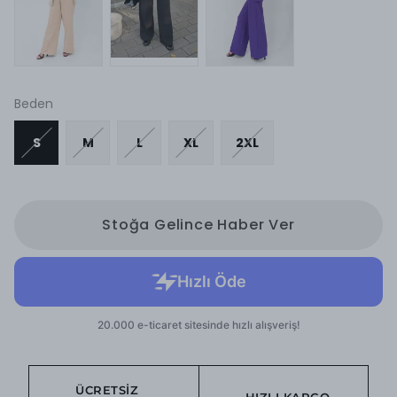
Beden
S
M
L
XL
2XL
Stoğa Gelince Haber Ver
ÜCRETSIZ
HIZLI KARGO