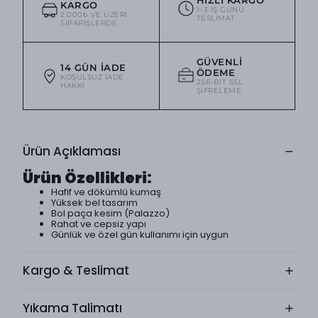
KARGO
1–3 IŞ GÜNÜ
2.000₺ VE ÜZERI
TESLIMAT
SIPARIŞLERDE
GÜVENLI
14 GÜN İADE
ÖDEME
KOŞULSUZ IADE
256-BIT SSL
HAKKI
ŞIFRELEME
Ürün Açıklaması
Ürün Özellikleri:
Hafif ve dökümlü kumaş
Yüksek bel tasarım
Bol paça kesim (Palazzo)
Rahat ve cepsiz yapı
Günlük ve özel gün kullanımı için uygun
Kargo & Teslimat
Yıkama Talimatı