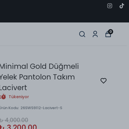
0
Minimal Gold Düğmeli
Yelek Pantolon Takım
Lacivert
Tükeniyor
Ürün Kodu
:
26SWS9112-Lacivert-S
₺ 4,000.00
₺ 3,200.00