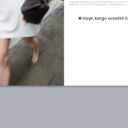
E-posta adresinizi girerek pazarlama ve tanıtım 
edersiniz ve Gizlilik Politikamızı okuduğunuzu v
❌ Hayır, kargo ücretini