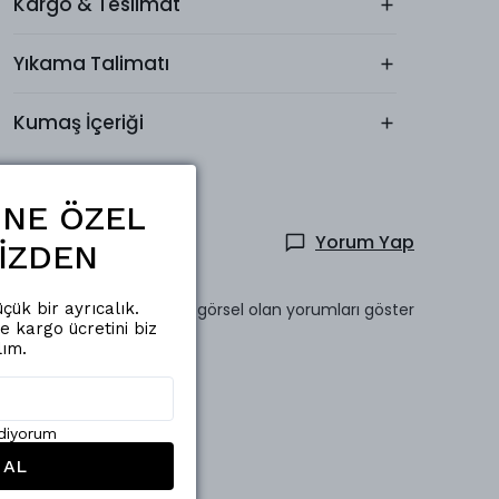
Kargo & Teslimat
Yıkama Talimatı
Kumaş İçeriği
ŞİNE ÖZEL
Yorum Yap
İZDEN
Sadece görsel olan yorumları göster
çük bir ayrıcalık.
de kargo ücretini biz
lım.
ediyorum
 AL