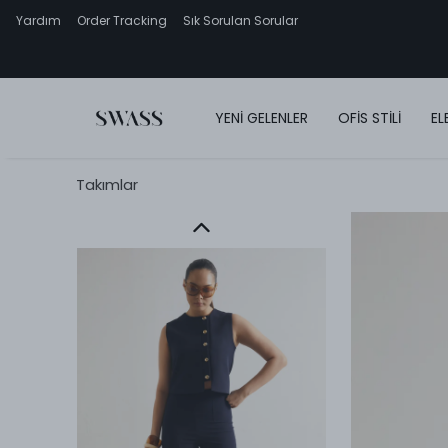
Yardım
Order Tracking
Sık Sorulan Sorular
YENİ GELENLER
OFİS STİLİ
EL
Takımlar