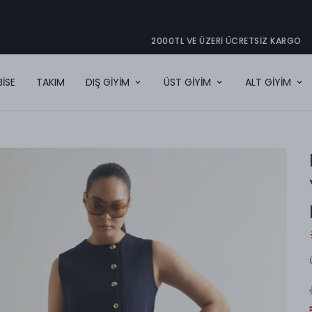
2000TL VE ÜZERI ÜCRETSIZ KARGO
BİSE
TAKIM
DIŞ GİYİM
ÜST GİYİM
ALT GİYİM