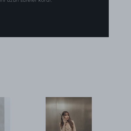
ını uzun süreler korur.