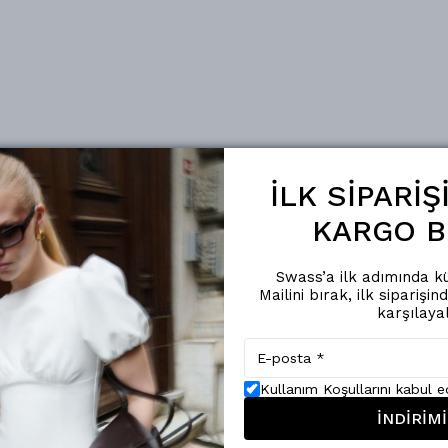
İLK SİPARİ
KARGO B
Swass’a ilk adımında kü
Mailini bırak, ilk siparişin
karşılaya
Kullanım Koşullarını kabul 
İNDİRİMİ