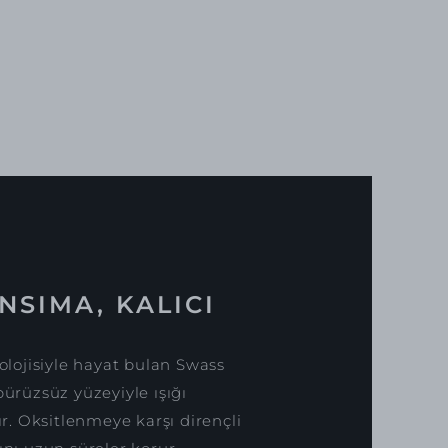
NSIMA, KALICI
lojisiyle hayat bulan Swass
pürüzsüz yüzeyiyle ışığı
. Oksitlenmeye karşı dirençli