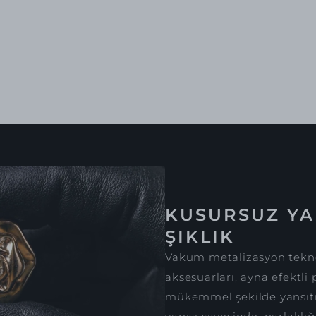
KUSURSUZ YA
ŞIKLIK
Vakum metalizasyon tekno
aksesuarları, ayna efektli 
mükemmel şekilde yansıtır