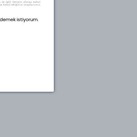
ile ilgili iletişim almayı kabul
e kabul ettiğinizi onaylarsınız.
 ödemek istiyorum.