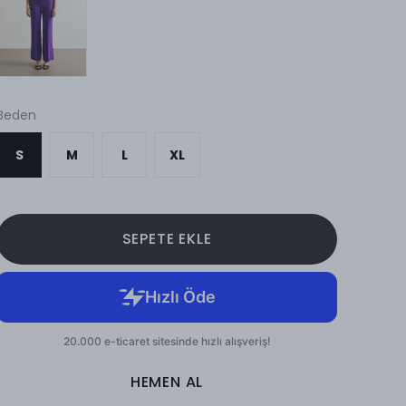
Beden
S
M
L
XL
SEPETE EKLE
HEMEN AL