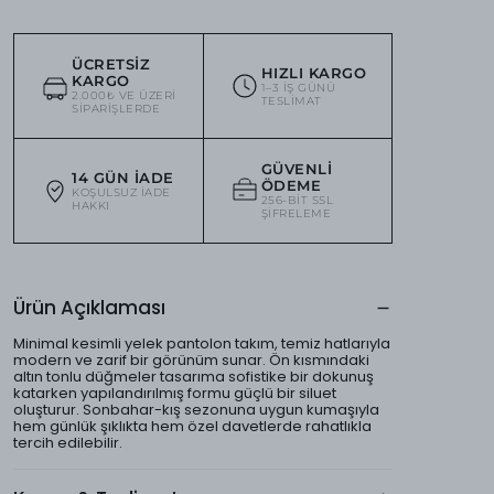
ÜCRETSIZ
HIZLI KARGO
KARGO
1–3 IŞ GÜNÜ
2.000₺ VE ÜZERI
TESLIMAT
SIPARIŞLERDE
GÜVENLI
14 GÜN İADE
ÖDEME
KOŞULSUZ IADE
256-BIT SSL
HAKKI
ŞIFRELEME
Ürün Açıklaması
Minimal kesimli yelek pantolon takım, temiz hatlarıyla
modern ve zarif bir görünüm sunar. Ön kısmındaki
altın tonlu düğmeler tasarıma sofistike bir dokunuş
katarken yapılandırılmış formu güçlü bir siluet
oluşturur. Sonbahar-kış sezonuna uygun kumaşıyla
hem günlük şıklıkta hem özel davetlerde rahatlıkla
tercih edilebilir.