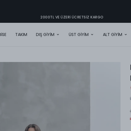
2000TL VE ÜZERI ÜCRETSIZ KARGO
BİSE
TAKIM
DIŞ GİYİM
ÜST GİYİM
ALT GİYİM