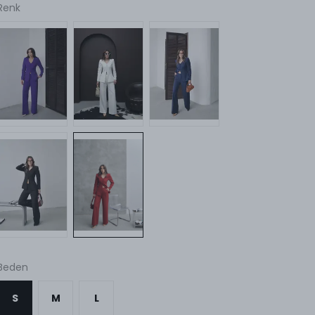
Renk
Beden
S
M
L