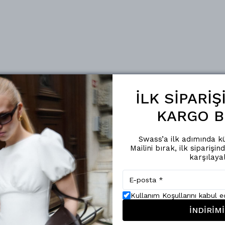
İLK SİPARİ
KARGO B
Swass’a ilk adımında kü
Mailini bırak, ilk siparişin
karşılaya
Kullanım Koşullarını kabul 
İNDİRİMİ