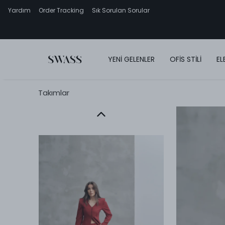
Yardım
Order Tracking
Sık Sorulan Sorular
YENİ GELENLER
OFİS STİLİ
EL
Takımlar