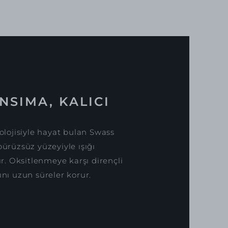
NSIMA, KALICI
lojisiyle hayat bulan Swass
pürüzsüz yüzeyiyle ışığı
. Oksitlenmeye karşı dirençli
ını uzun süreler korur.