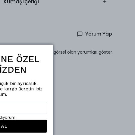
Kumaş İçeriği
Yorum Yap
Sadece görsel olan yorumları göster
ŞİNE ÖZEL
İZDEN
çük bir ayrıcalık.
de kargo ücretini biz
lım.
ediyorum
 AL