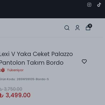
0
Lexi V Yaka Ceket Palazzo
Pantolon Takım Bordo
Tükeniyor
Ürün Kodu
:
26SWS9105-Bordo-S
₺ 3,750.00
₺ 3,499.00