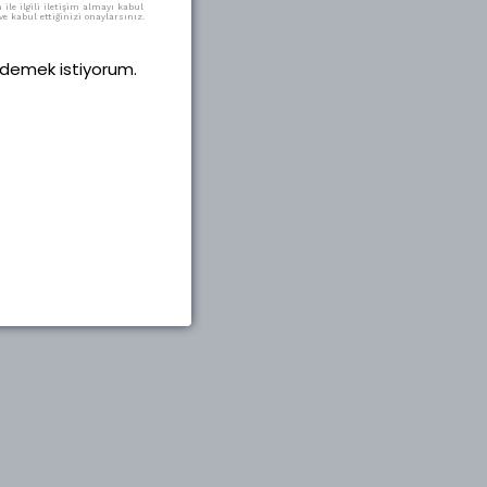
ile ilgili iletişim almayı kabul
e kabul ettiğinizi onaylarsınız.
 ödemek istiyorum.