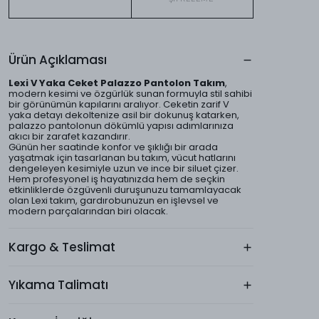
Ürün Açıklaması
Lexi V Yaka Ceket Palazzo Pantolon Takım
,
modern kesimi ve özgürlük sunan formuyla stil sahibi
bir görünümün kapılarını aralıyor. Ceketin zarif V
yaka detayı dekoltenize asil bir dokunuş katarken,
palazzo pantolonun dökümlü yapısı adımlarınıza
akıcı bir zarafet kazandırır.
Günün her saatinde konfor ve şıklığı bir arada
yaşatmak için tasarlanan bu takım, vücut hatlarını
dengeleyen kesimiyle uzun ve ince bir siluet çizer.
Hem profesyonel iş hayatınızda hem de seçkin
etkinliklerde özgüvenli duruşunuzu tamamlayacak
olan Lexi takım, gardırobunuzun en işlevsel ve
modern parçalarından biri olacak.
Kargo & Teslimat
Yıkama Talimatı