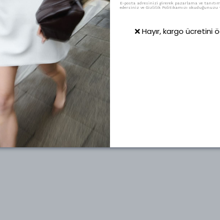
E-posta adresinizi girerek pazarlama ve tanıtım 
edersiniz ve Gizlilik Politikamızı okuduğunuzu v
❌ Hayır, kargo ücretini