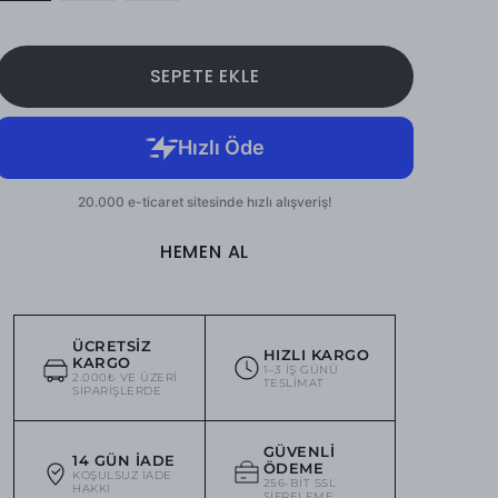
SEPETE EKLE
HEMEN AL
ÜCRETSIZ
HIZLI KARGO
KARGO
1–3 IŞ GÜNÜ
2.000₺ VE ÜZERI
TESLIMAT
SIPARIŞLERDE
GÜVENLI
14 GÜN İADE
ÖDEME
KOŞULSUZ IADE
256-BIT SSL
HAKKI
ŞIFRELEME