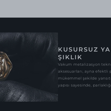
KUSURSUZ YA
ŞIKLIK
Vakum metalizasyon tekno
aksesuarları, ayna efektli 
mükemmel şekilde yansıtır
yapısı sayesinde, parlaklığ