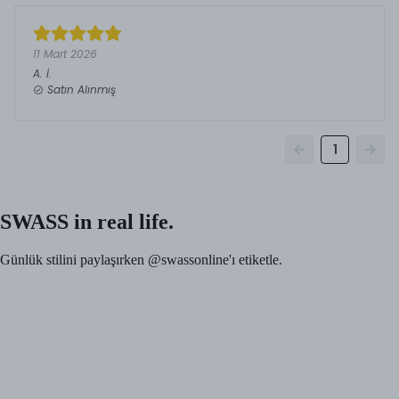
11 Mart 2026
A.
İ.
Satın Alınmış
1