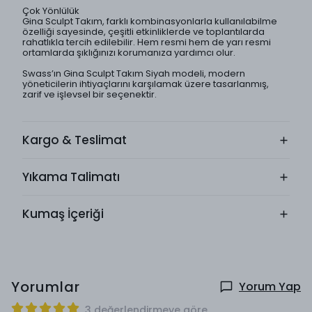
Çok Yönlülük
Gina Sculpt Takım, farklı kombinasyonlarla kullanılabilme
özelliği sayesinde, çeşitli etkinliklerde ve toplantılarda
rahatlıkla tercih edilebilir. Hem resmi hem de yarı resmi
ortamlarda şıklığınızı korumanıza yardımcı olur.
Swass’ın Gina Sculpt Takım Siyah modeli, modern
yöneticilerin ihtiyaçlarını karşılamak üzere tasarlanmış,
zarif ve işlevsel bir seçenektir.
Kargo & Teslimat
Yıkama Talimatı
Kumaş İçeriği
Yorumlar
Yorum Yap
3 değerlendirmeye göre