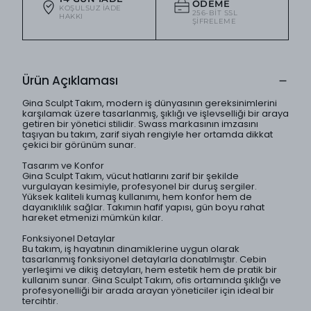
ÖDEME
KOŞULSUZ IADE
256-BIT SSL
HAKKI
ŞIFRELEME
Ürün Açıklaması
Gina Sculpt Takım, modern iş dünyasının gereksinimlerini
karşılamak üzere tasarlanmış, şıklığı ve işlevselliği bir araya
getiren bir yönetici stilidir. Swass markasının imzasını
taşıyan bu takım, zarif siyah rengiyle her ortamda dikkat
çekici bir görünüm sunar.
Tasarım ve Konfor
Gina Sculpt Takım, vücut hatlarını zarif bir şekilde
vurgulayan kesimiyle, profesyonel bir duruş sergiler.
Yüksek kaliteli kumaş kullanımı, hem konfor hem de
dayanıklılık sağlar. Takımın hafif yapısı, gün boyu rahat
hareket etmenizi mümkün kılar.
Fonksiyonel Detaylar
Bu takım, iş hayatının dinamiklerine uygun olarak
tasarlanmış fonksiyonel detaylarla donatılmıştır. Cebin
yerleşimi ve dikiş detayları, hem estetik hem de pratik bir
kullanım sunar. Gina Sculpt Takım, ofis ortamında şıklığı ve
profesyonelliği bir arada arayan yöneticiler için ideal bir
tercihtir.