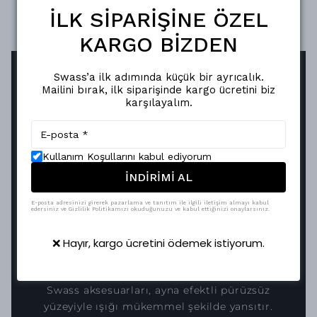
İLK SİPARİŞİNE ÖZEL
KARGO BİZDEN
Swass’a ilk adımında küçük bir ayrıcalık.
Mailini bırak, ilk siparişinde kargo ücretini biz
karşılayalım.
Kullanım Koşullarını kabul ediyorum
İNDİRİMİ AL
E-posta adresinizi girerek pazarlama ve tanıtım ile ilgili iletişim almayı kabul
edersiniz ve Gizlilik Politikamızı okuduğunuzu ve kabul ettiğinizi onaylarsınız.
KUSURSUZ YANSIMA, KALICI
❌ Hayır, kargo ücretini ödemek istiyorum.
ŞIKLIK
Vakum metalizasyon teknolojisiyle hayat bulan
Swass aksesuarları, ayna efektli pürüzsüz
yüzeyiyle ışığı mükemmel şekilde yansıtır.