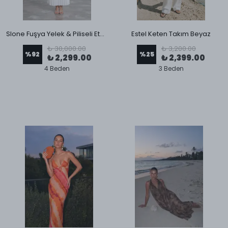
Slone Fuşya Yelek & Piliseli Etek Takım
Estel Keten Takım Beyaz
₺ 30,000.00
₺ 3,200.00
%
92
%
25
₺ 2,299.00
₺ 2,399.00
4 Beden
3 Beden