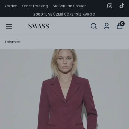
Yardım
Order Tracking
Sık Sorulan Sorular
2000TL VE ÜZERI ÜCRETSIZ KARGO
0
Takımlar