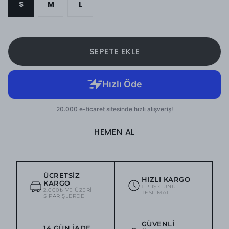
S
M
L
SEPETE EKLE
HEMEN AL
ÜCRETSIZ
HIZLI KARGO
KARGO
1–3 IŞ GÜNÜ
2.000₺ VE ÜZERI
TESLIMAT
SIPARIŞLERDE
GÜVENLI
14 GÜN İADE