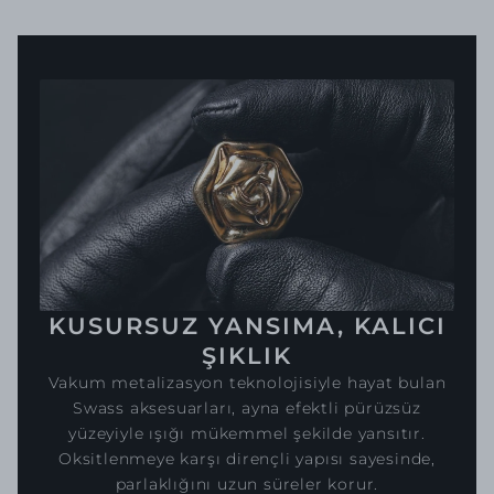
KUSURSUZ YANSIMA, KALICI
ŞIKLIK
Vakum metalizasyon teknolojisiyle hayat bulan
Swass aksesuarları, ayna efektli pürüzsüz
yüzeyiyle ışığı mükemmel şekilde yansıtır.
Oksitlenmeye karşı dirençli yapısı sayesinde,
parlaklığını uzun süreler korur.