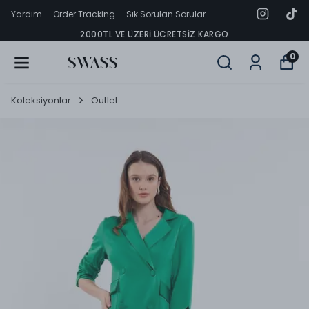
Yardım
Order Tracking
Sık Sorulan Sorular
2000TL VE ÜZERI ÜCRETSIZ KARGO
0
Koleksiyonlar
Outlet