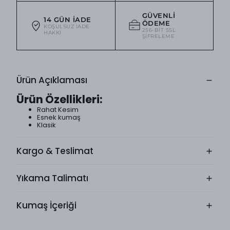
GÜVENLI
14 GÜN İADE
ÖDEME
KOŞULSUZ IADE
256-BIT SSL
HAKKI
ŞIFRELEME
Ürün Açıklaması
Ürün Özellikleri:
Rahat Kesim
Esnek kumaş
Klasik
Kargo & Teslimat
Yıkama Talimatı
Kumaş İçeriği