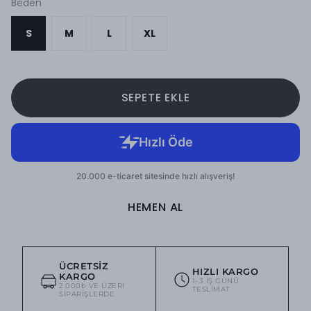
Beden
S
M
L
XL
SEPETE EKLE
HEMEN AL
ÜCRETSIZ
HIZLI KARGO
KARGO
1–3 IŞ GÜNÜ
2.000₺ VE ÜZERI
TESLIMAT
SIPARIŞLERDE