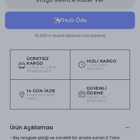
Stoğa Gelince Haber Ver
ÜCRETSIZ
HIZLI KARGO
KARGO
1–3 IŞ GÜNÜ
2.000₺ VE ÜZERI
TESLIMAT
SIPARIŞLERDE
GÜVENLI
14 GÜN İADE
ÖDEME
KOŞULSUZ IADE
256-BIT SSL
HAKKI
ŞIFRELEME
Ürün Açıklaması
- Bej rengiyle şıklığı ve zarafeti bir arada sunan D Toka