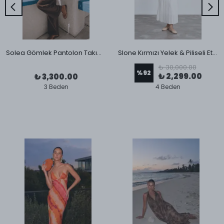
Solea Gömlek Pantolon Takım Kahverengi
Slone Kırmızı Yelek & Piliseli Etek Takım
₺ 30,000.00
%
92
₺ 2,299.00
₺ 3,300.00
3 Beden
4 Beden