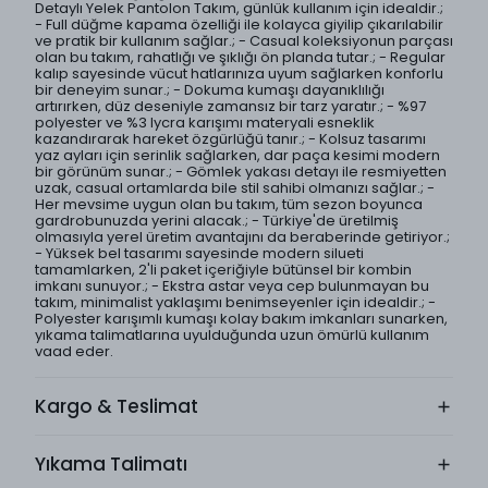
Detaylı Yelek Pantolon Takım, günlük kullanım için idealdir.;
- Full düğme kapama özelliği ile kolayca giyilip çıkarılabilir
ve pratik bir kullanım sağlar.; - Casual koleksiyonun parçası
olan bu takım, rahatlığı ve şıklığı ön planda tutar.; - Regular
kalıp sayesinde vücut hatlarınıza uyum sağlarken konforlu
bir deneyim sunar.; - Dokuma kumaşı dayanıklılığı
artırırken, düz deseniyle zamansız bir tarz yaratır.; - %97
polyester ve %3 lycra karışımı materyali esneklik
kazandırarak hareket özgürlüğü tanır.; - Kolsuz tasarımı
yaz ayları için serinlik sağlarken, dar paça kesimi modern
bir görünüm sunar.; - Gömlek yakası detayı ile resmiyetten
uzak, casual ortamlarda bile stil sahibi olmanızı sağlar.; -
Her mevsime uygun olan bu takım, tüm sezon boyunca
gardrobunuzda yerini alacak.; - Türkiye'de üretilmiş
olmasıyla yerel üretim avantajını da beraberinde getiriyor.;
- Yüksek bel tasarımı sayesinde modern silueti
tamamlarken, 2'li paket içeriğiyle bütünsel bir kombin
imkanı sunuyor.; - Ekstra astar veya cep bulunmayan bu
takım, minimalist yaklaşımı benimseyenler için idealdir.; -
Polyester karışımlı kumaşı kolay bakım imkanları sunarken,
yıkama talimatlarına uyulduğunda uzun ömürlü kullanım
vaad eder.
Kargo & Teslimat
Yıkama Talimatı