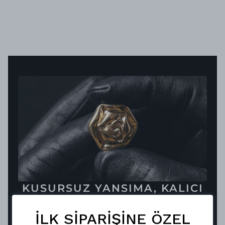
KUSURSUZ YANSIMA, KALICI
ŞIKLIK
Vakum metalizasyon teknolojisiyle hayat bulan
İLK SİPARİŞİNE ÖZEL