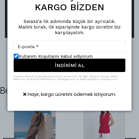
Swass aksesuarları, ayna efektli pürüzsüz
KARGO BİZDEN
yüzeyiyle ışığı mükemmel şekilde yansıtır.
Oksitlenmeye karşı dirençli yapısı sayesinde,
Swass’a ilk adımında küçük bir ayrıcalık.
parlaklığını uzun süreler korur.
Mailini bırak, ilk siparişinde kargo ücretini biz
karşılayalım.
Kullanım Koşullarını kabul ediyorum
İNDİRİMİ AL
E-posta adresinizi girerek pazarlama ve tanıtım ile ilgili iletişim almayı kabul
edersiniz ve Gizlilik Politikamızı okuduğunuzu ve kabul ettiğinizi onaylarsınız.
Benzer Ürünler
❌ Hayır, kargo ücretini ödemek istiyorum.