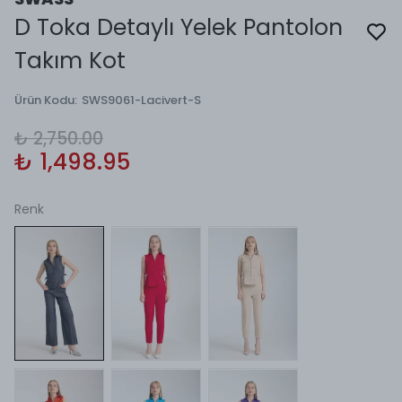
D Toka Detaylı Yelek Pantolon
Takım Kot
Ürün Kodu
:
SWS9061-Lacivert-S
₺ 2,750.00
₺ 1,498.95
Renk