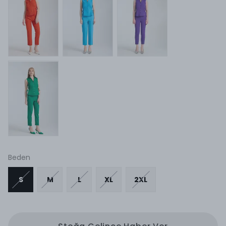
Beden
S
M
L
XL
2XL