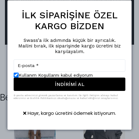
Swass aksesuarları, ayna efektli pürüzsüz
İLK SİPARİŞİNE ÖZEL
yüzeyiyle ışığı mükemmel şekilde yansıtır.
Oksitlenmeye karşı dirençli yapısı sayesinde,
KARGO BİZDEN
parlaklığını uzun süreler korur.
Swass’a ilk adımında küçük bir ayrıcalık.
Mailini bırak, ilk siparişinde kargo ücretini biz
karşılayalım.
Kullanım Koşullarını kabul ediyorum
İNDİRİMİ AL
Benzer Ürünler
E-posta adresinizi girerek pazarlama ve tanıtım ile ilgili iletişim almayı kabul
edersiniz ve Gizlilik Politikamızı okuduğunuzu ve kabul ettiğinizi onaylarsınız.
❌ Hayır, kargo ücretini ödemek istiyorum.