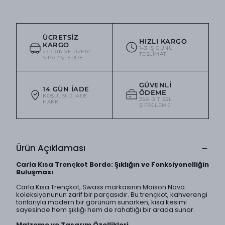
ÜCRETSIZ
HIZLI KARGO
KARGO
1–3 IŞ GÜNÜ
2.000₺ VE ÜZERI
TESLIMAT
SIPARIŞLERDE
GÜVENLI
14 GÜN İADE
ÖDEME
KOŞULSUZ IADE
256-BIT SSL
HAKKI
ŞIFRELEME
Ürün Açıklaması
Carla Kısa Trençkot Bordo: Şıklığın ve Fonksiyonelliğin
Buluşması
Carla Kısa Trençkot, Swass markasının Maison Nova
koleksiyonunun zarif bir parçasıdır. Bu trençkot, kahverengi
tonlarıyla modern bir görünüm sunarken, kısa kesimi
sayesinde hem şıklığı hem de rahatlığı bir arada sunar.
Malzeme ve Tasarım Özellikleri