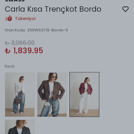
Carla Kısa Trençkot Bordo
Tükeniyor
Ürün Kodu
:
25SWS3715-Bordo-S
₺ 3,066.00
₺ 1,839.95
Renk