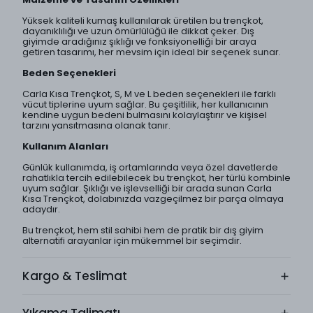
Yüksek kaliteli kumaş kullanılarak üretilen bu trençkot,
dayanıklılığı ve uzun ömürlülüğü ile dikkat çeker. Dış
giyimde aradığınız şıklığı ve fonksiyonelliği bir araya
getiren tasarımı, her mevsim için ideal bir seçenek sunar.
Beden Seçenekleri
Carla Kısa Trençkot, S, M ve L beden seçenekleri ile farklı
vücut tiplerine uyum sağlar. Bu çeşitlilik, her kullanıcının
kendine uygun bedeni bulmasını kolaylaştırır ve kişisel
tarzını yansıtmasına olanak tanır.
Kullanım Alanları
Günlük kullanımda, iş ortamlarında veya özel davetlerde
rahatlıkla tercih edilebilecek bu trençkot, her türlü kombinle
uyum sağlar. Şıklığı ve işlevselliği bir arada sunan Carla
Kısa Trençkot, dolabınızda vazgeçilmez bir parça olmaya
adaydır.
Bu trençkot, hem stil sahibi hem de pratik bir dış giyim
alternatifi arayanlar için mükemmel bir seçimdir.
Kargo & Teslimat