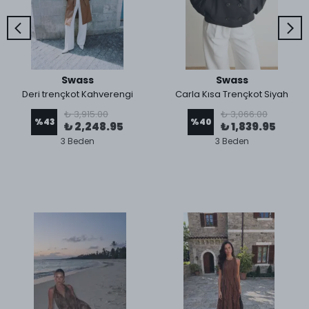
Swass
Swass
Deri trençkot Kahverengi
Carla Kısa Trençkot Siyah
₺ 3,915.00
₺ 3,066.00
%
43
%
40
₺ 2,248.95
₺ 1,839.95
3 Beden
3 Beden