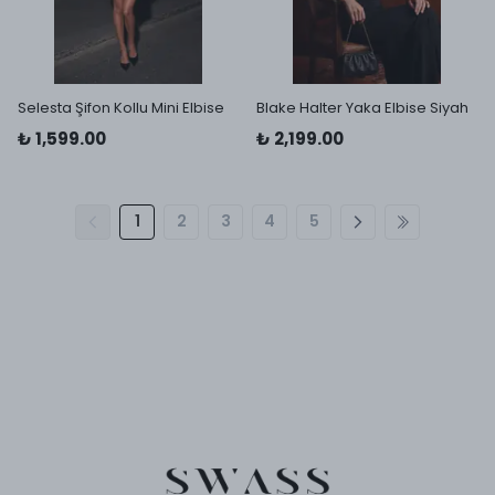
Selesta Şifon Kollu Mini Elbise
Blake Halter Yaka Elbise Siyah
₺ 1,599.00
₺ 2,199.00
1
2
3
4
5