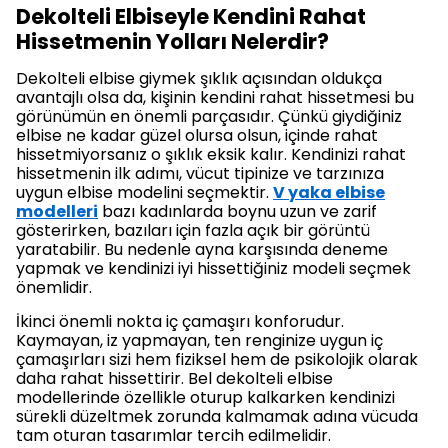
Dekolteli Elbiseyle Kendini Rahat
Hissetmenin Yolları Nelerdir?
Dekolteli elbise giymek şıklık açısından oldukça
avantajlı olsa da, kişinin kendini rahat hissetmesi bu
görünümün en önemli parçasıdır. Çünkü giydiğiniz
elbise ne kadar güzel olursa olsun, içinde rahat
hissetmiyorsanız o şıklık eksik kalır. Kendinizi rahat
hissetmenin ilk adımı, vücut tipinize ve tarzınıza
uygun elbise modelini seçmektir.
V yaka elbise
modelleri
bazı kadınlarda boynu uzun ve zarif
gösterirken, bazıları için fazla açık bir görüntü
yaratabilir. Bu nedenle ayna karşısında deneme
yapmak ve kendinizi iyi hissettiğiniz modeli seçmek
önemlidir.
İkinci önemli nokta iç çamaşırı konforudur.
Kaymayan, iz yapmayan, ten renginize uygun iç
çamaşırları sizi hem fiziksel hem de psikolojik olarak
daha rahat hissettirir. Bel dekolteli elbise
modellerinde özellikle oturup kalkarken kendinizi
sürekli düzeltmek zorunda kalmamak adına vücuda
tam oturan tasarımlar tercih edilmelidir.