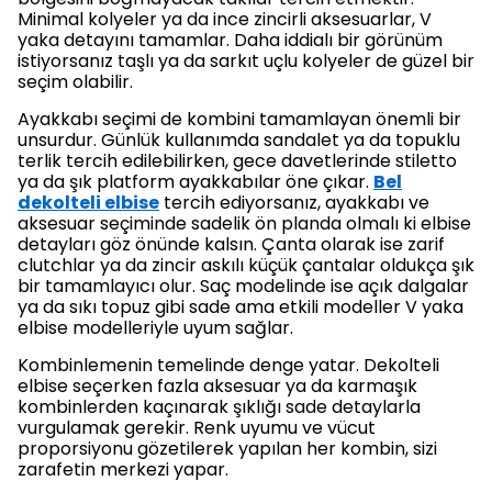
Minimal kolyeler ya da ince zincirli aksesuarlar, V
yaka detayını tamamlar. Daha iddialı bir görünüm
istiyorsanız taşlı ya da sarkıt uçlu kolyeler de güzel bir
seçim olabilir.
Ayakkabı seçimi de kombini tamamlayan önemli bir
unsurdur. Günlük kullanımda sandalet ya da topuklu
terlik tercih edilebilirken, gece davetlerinde stiletto
ya da şık platform ayakkabılar öne çıkar.
Bel
dekolteli elbise
tercih ediyorsanız, ayakkabı ve
aksesuar seçiminde sadelik ön planda olmalı ki elbise
detayları göz önünde kalsın. Çanta olarak ise zarif
clutchlar ya da zincir askılı küçük çantalar oldukça şık
bir tamamlayıcı olur. Saç modelinde ise açık dalgalar
ya da sıkı topuz gibi sade ama etkili modeller V yaka
elbise modelleriyle uyum sağlar.
Kombinlemenin temelinde denge yatar. Dekolteli
elbise seçerken fazla aksesuar ya da karmaşık
kombinlerden kaçınarak şıklığı sade detaylarla
vurgulamak gerekir. Renk uyumu ve vücut
proporsiyonu gözetilerek yapılan her kombin, sizi
zarafetin merkezi yapar.