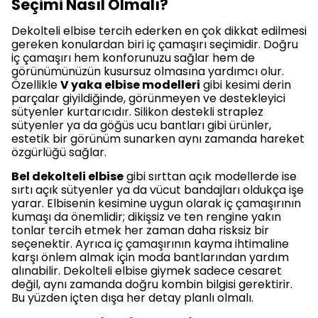
Seçimi Nasıl Olmalı?
Dekolteli elbise tercih ederken en çok dikkat edilmesi
gereken konulardan biri iç çamaşırı seçimidir. Doğru
iç çamaşırı hem konforunuzu sağlar hem de
görünümünüzün kusursuz olmasına yardımcı olur.
Özellikle
V yaka elbise modelleri
gibi kesimi derin
parçalar giyildiğinde, görünmeyen ve destekleyici
sütyenler kurtarıcıdır. Silikon destekli straplez
sütyenler ya da göğüs ucu bantları gibi ürünler,
estetik bir görünüm sunarken aynı zamanda hareket
özgürlüğü sağlar.
Bel dekolteli elbise
gibi sırttan açık modellerde ise
sırtı açık sütyenler ya da vücut bandajları oldukça işe
yarar. Elbisenin kesimine uygun olarak iç çamaşırının
kumaşı da önemlidir; dikişsiz ve ten rengine yakın
tonlar tercih etmek her zaman daha risksiz bir
seçenektir. Ayrıca iç çamaşırının kayma ihtimaline
karşı önlem almak için moda bantlarından yardım
alınabilir. Dekolteli elbise giymek sadece cesaret
değil, aynı zamanda doğru kombin bilgisi gerektirir.
Bu yüzden içten dışa her detay planlı olmalı.