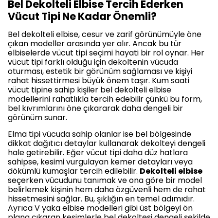
Bel Dekolteli Elbise Tercih Ederken
Vücut Tipi Ne Kadar Önemli?
Bel dekolteli elbise, cesur ve zarif görünümüyle öne
çıkan modeller arasında yer alır. Ancak bu tür
elbiselerde vücut tipi seçimi hayati bir rol oynar. Her
vücut tipi farklı olduğu için dekoltenin vücuda
oturması, estetik bir görünüm sağlaması ve kişiyi
rahat hissettirmesi büyük önem taşır. Kum saati
vücut tipine sahip kişiler bel dekolteli elbise
modellerini rahatlıkla tercih edebilir çünkü bu form,
bel kıvrımlarını öne çıkararak daha dengeli bir
görünüm sunar.
Elma tipi vücuda sahip olanlar ise bel bölgesinde
dikkat dağıtıcı detaylar kullanarak dekolteyi dengeli
hale getirebilir. Eğer vücut tipi daha düz hatlara
sahipse, kesimi vurgulayan kemer detayları veya
dökümlü kumaşlar tercih edilebilir.
Dekolteli elbise
seçerken vücudunu tanımak ve ona göre bir model
belirlemek kişinin hem daha özgüvenli hem de rahat
hissetmesini sağlar. Bu, şıklığın en temel adımıdır.
Ayrıca V yaka elbise modelleri gibi üst bölgeyi ön
plana çıkaran kesimlerle bel dekoltesi dengeli şekilde