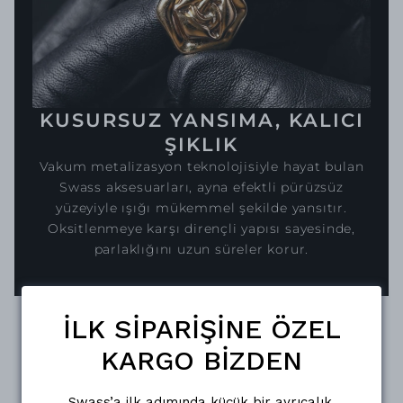
KUSURSUZ YANSIMA, KALICI
ŞIKLIK
Vakum metalizasyon teknolojisiyle hayat bulan
Swass aksesuarları, ayna efektli pürüzsüz
yüzeyiyle ışığı mükemmel şekilde yansıtır.
Oksitlenmeye karşı dirençli yapısı sayesinde,
parlaklığını uzun süreler korur.
İLK SİPARİŞİNE ÖZEL
KARGO BİZDEN
Swass’a ilk adımında küçük bir ayrıcalık.