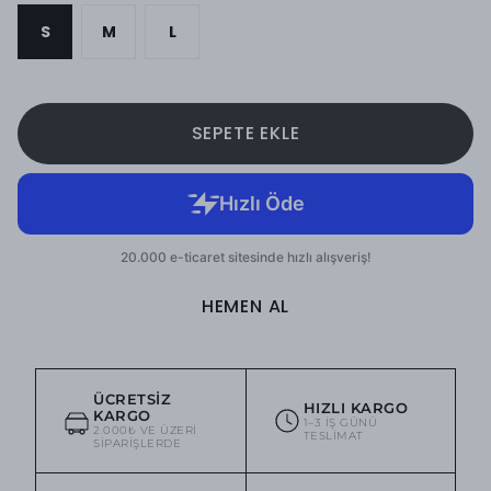
S
M
L
SEPETE EKLE
HEMEN AL
ÜCRETSIZ
HIZLI KARGO
KARGO
1–3 IŞ GÜNÜ
2.000₺ VE ÜZERI
TESLIMAT
SIPARIŞLERDE