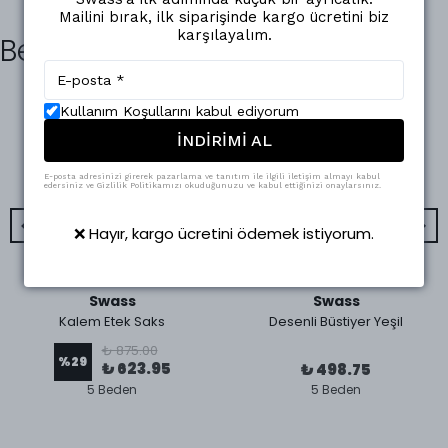
Mailini bırak, ilk siparişinde kargo ücretini biz
karşılayalım.
Benzer Ürünler
Kullanım Koşullarını kabul ediyorum
İNDİRİMİ AL
E-posta adresinizi girerek pazarlama ve tanıtım ile ilgili iletişim almayı kabul
edersiniz ve Gizlilik Politikamızı okuduğunuzu ve kabul ettiğinizi onaylarsınız.
❌ Hayır, kargo ücretini ödemek istiyorum.
Swass
Swass
Kalem Etek Saks
Desenli Büstiyer Yeşil
₺ 875.00
%
29
₺ 623.95
₺ 498.75
5 Beden
5 Beden