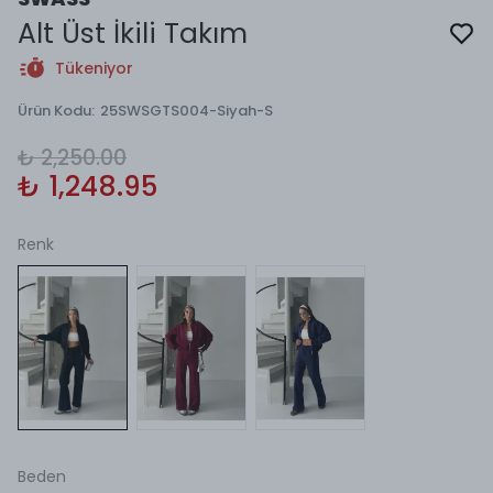
Alt Üst İkili Takım
Tükeniyor
Ürün Kodu
:
25SWSGTS004-Siyah-S
₺ 2,250.00
₺ 1,248.95
Renk
Beden