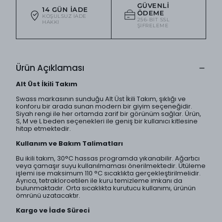
GÜVENLI
14 GÜN İADE
ÖDEME
KOŞULSUZ IADE
256-BIT SSL
HAKKI
ŞIFRELEME
Ürün Açıklaması
Alt Üst İkili Takım
Swass markasının sunduğu Alt Üst İkili Takım, şıklığı ve
konforu bir arada sunan modern bir giyim seçeneğidir.
Siyah rengi ile her ortamda zarif bir görünüm sağlar. Ürün,
S, M ve L beden seçenekleri ile geniş bir kullanıcı kitlesine
hitap etmektedir.
Kullanım ve Bakım Talimatları
Bu ikili takım, 30°C hassas programda yıkanabilir. Ağartıcı
veya çamaşır suyu kullanılmaması önerilmektedir. Ütüleme
işlemi ise maksimum 110 °C sıcaklıkta gerçekleştirilmelidir.
Ayrıca, tetrakloroetilen ile kuru temizleme imkanı da
bulunmaktadır. Orta sıcaklıkta kurutucu kullanımı, ürünün
ömrünü uzatacaktır.
Kargo ve İade Süreci